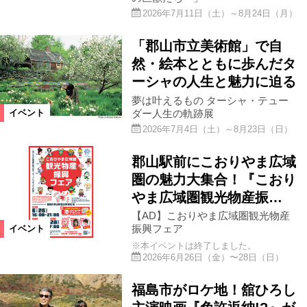
スクリーン
上映会
コンサート
2026年7月11日（土）～8月24日（月）
「郡山市立美術館」で自
ライブ
ご当地ネタ
グルメ
然・絵本とともに歩んだタ
ーシャの人生と魅力に迫る
祭り
イルミネーション
花火
夢は叶えるもの ターシャ・テュー
ダー人生の軌跡展
イベント
2026年7月4日（土）～8月23日（日）
マルシェ
郡山駅前にこおりやま広域
開催日
圏の魅力大集合！『こおり
やま広域圏観光物産振…
今週
来週
再来週以降
【AD】こおりやま広域圏観光物産
振興フェア
イベント
※本イベントは終了しました。
2026年6月26日（金）〜28日（日）
絞り込む
福島市がロケ地！舘ひろし