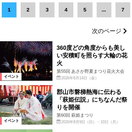
エリア
1
2
3
4
5
...
7
喜多方市
会津エリア
郡山市
次のページ
県中エリア
福島市
県北エリア
360度どの角度からも美し
いわき市
浜通りエリア
い安積町を照らす大輪の花
火
第55回 あさか野夏まつり花火大会
二本松市
伊達市
南相馬市
イベント
2026年8月14日（金）
郡山市磐梯熱海に伝わる
柳津町
田村市
飯舘村
「萩姫伝説」にちなんだ祭
りを開催
浪江町
葛尾村
川内村
第60回 萩姫まつり
イベント
2026年8月9日（日）・10日（月）
福島県
宮城県
山形県