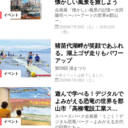
懐かしい風景を旅しよう
企画展「懐かしい風景の記憶ー太田
只見町
鮫川村
広野町
隆司ペーパーアートの世界in郡山
イベント
ー」
2026年7月18日（土）～10月12日
湯川村
東京都
神奈川県
（祝）
猪苗代湖畔が笑顔であふれ
平田村
天栄村
石川町
る。湖上ゴザ走りもパワー
アップ
白石市
福島市郊外
他県
第59回 湖まつり
イベント
※本イベントは終了しました。
2026年7月18日（土）
カテゴリ
遊んで学べる！デジタルで
キッズイベント
公演・講座
よみがえる恐竜の世界を郡
山市「高柳電設工業ス…
スポーツ
ステージ
アート
スペースパーク企画展「うごく！デ
ジタル恐竜パーク～よみがえる古代
イベント
の巨獣たち～」