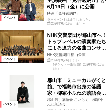
主演映画『免許返納!?』が
6月19日（金）に公開
映画「免許返納!?」
イベント
※本イベントは終了しました。
2026年6月19日（金）～
NHK交響楽団が郡山市へ！
トップレベルの演奏家たち
による迫力の名曲コンサ…
NHK交響楽団 郡山公演
イベント
2026年9月6日（日）
［チケット一般販売］2026年6月13日
（土）～
郡山市「ミューカルがくと
館」で福島市出身の落語
家・柳家小ふねの落語会…
郡山若手落語会 こいらく「柳家小
ふね落語会」
イベント