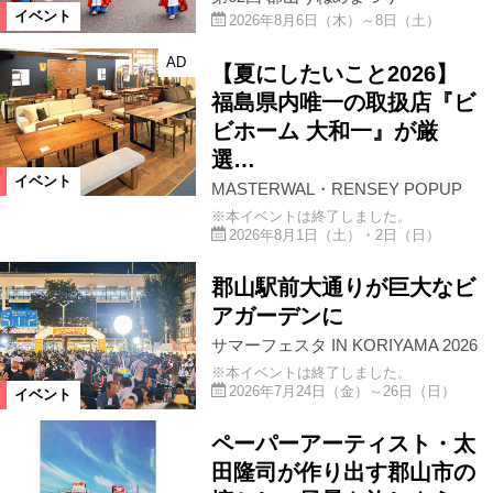
イベント
2026年8月6日（木）～8日（土）
会津坂下町
相馬市
下郷町
AD
【夏にしたいこと2026】
福島県内唯一の取扱店『ビ
小野町
桑折町
会津美里町
ビホーム 大和一』が厳
選…
イベント
MASTERWAL・RENSEY POPUP
三島町
玉川村
米沢市
※本イベントは終了しました。
2026年8月1日（土）・2日（日）
双葉町
川俣町
猪苗代町
郡山駅前大通りが巨大なビ
アガーデンに
大熊町
西会津町
磐梯町
サマーフェスタ IN KORIYAMA 2026
※本イベントは終了しました。
2026年7月24日（金）～26日（日）
イベント
浅川町
中島村
富岡町
ペーパーアーティスト・太
古殿町
棚倉町
昭和村
田隆司が作り出す郡山市の