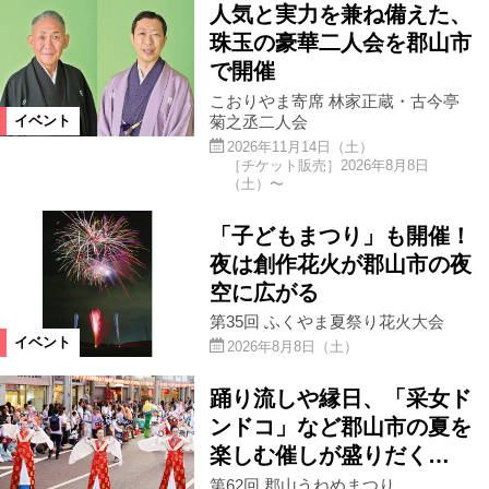
人気と実力を兼ね備えた、
珠玉の豪華二人会を郡山市
国見町
仙台市
大玉村
で開催
こおりやま寄席 林家正蔵・古今亭
菊之丞二人会
イベント
白河市
県南エリア
塙町
2026年11月14日（土）
［チケット販売］2026年8月8日
（土）〜
金山町
新地町
檜枝岐村
「子どもまつり」も開催！
夜は創作花火が郡山市の夜
三春町
楢葉町
福島県全域
空に広がる
第35回 ふくやま夏祭り花火大会
南会津町
北塩原村
須賀川市
イベント
2026年8月8日（土）
踊り流しや縁日、「采女ド
会津若松市
本宮市
鏡石町
ンドコ」など郡山市の夏を
楽しむ催しが盛りだく…
新潟県
西郷村
泉崎村
第62回 郡山うねめまつり