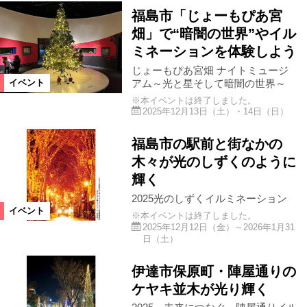
福島市「じょーもぴあ宮
畑」で“暗闇の世界”やイル
飯舘村
浪江町
葛尾村
ミネーションを体験しよう
じょーもぴあ宮畑 ナイトミュージ
川内村
福島県
宮城県
アム～光と星そして暗闇の世界～
イベント
※本イベントは終了しました。
2025年12月13日（土）・14日（日）
山形県
国見町
仙台市
福島市の駅前と街なかの
木々が光のしずくのように
大玉村
白河市
金山町
輝く
2025光のしずくイルミネーション
新地町
檜枝岐村
三春町
イベント
※本イベントは終了しました。
2025年12月12日（金）～2026年1月31
日（土）
楢葉町
福島県全域
南会津町
伊達市保原町・陣屋通りの
ケヤキ並木が光り輝く
北塩原村
須賀川市
会津若松市