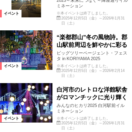
2025～未来につなぐ～陣屋通りイル
ミネーション
※本イベントは終了しました。
本宮市
鏡石町
新潟県
イベント
2025年12月5日（金）～2026年1月31
日（土）
西郷村
泉崎村
会津坂下町
“楽都郡山”冬の風物詩。郡
山駅前周辺を鮮やかに彩る
相馬市
下郷町
桑折町
ビッグツリーページェント・フェス
タ in KORIYAMA 2025
※本イベントは終了しました。
イベント
会津美里町
三島町
玉川村
2025年12月5日（金）～2026年2月14
日（土）
米沢市
双葉町
川俣町
白河市のレトロな洋館駅舎
がロマンチックに光り輝く
みんなのヒカリ2025 白河駅前イル
大熊町
西会津町
磐梯町
ミネーション
※本イベントは終了しました。
イベント
2025年12月5日（金）～2026年1月31
中島村
古殿町
棚倉町
日（土）