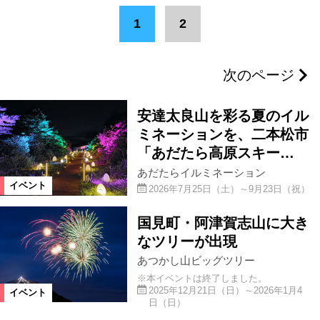
エリア
1
2
猪苗代町
会津エリア
浅川町
次のページ
県中エリア
小野町
塙町
安達太良山を彩る夏のイル
県南エリア
富岡町
ミネーションを、二本松市
「あだたら高原スキー…
あだたらイルミネーション
浜通りエリア
広野町
喜多方市
イベント
2026年7月25日（土）～9月23日（祝）
国見町・阿津賀志山に大き
郡山市
福島市
県北エリア
なツリーが出現
あつかし山ビッグツリー
いわき市
二本松市
伊達市
※本イベントは終了しました。
2025年12月21日（日）～2026年1月4
イベント
日（日）
南相馬市
柳津町
田村市