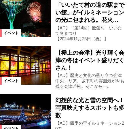
「いいたて村の道の駅まで
い館」がイルミネーション
の光に包まれる。花火…
【AD】［第14回］飯舘村 いいた
て冬まつり
イベント
【2024年11月23日（祝）】
【極上の会津】光り輝く会
津の冬はイベント盛りだく
さん！
【AD】歴史と文化の薫り立つ会津
中央エリア。城下町の雰囲気が今も
イベント
残る会津若松。そこから一...
幻想的な光と雪の空間へ！
写真映えするスポットも多
数
【AD】四季の里イルミネーション2
021
イベント