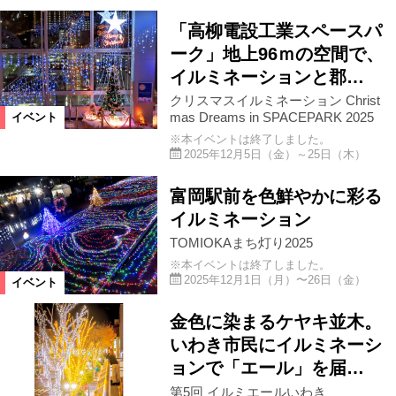
「高柳電設工業スペースパ
昭和村
只見町
鮫川村
ーク」地上96ｍの空間で、
イルミネーションと郡…
湯川村
東京都
神奈川県
クリスマスイルミネーション Christ
mas Dreams in SPACEPARK 2025
イベント
※本イベントは終了しました。
平田村
天栄村
石川町
2025年12月5日（金）～25日（木）
富岡駅前を色鮮やかに彩る
白石市
福島市郊外
他県
イルミネーション
TOMIOKAまち灯り2025
カテゴリ
※本イベントは終了しました。
2025年12月1日（月）〜26日（金）
イベント
キッズイベント
公演・講座
金色に染まるケヤキ並木。
いわき市民にイルミネーシ
スポーツ
ステージ
アート
ョンで「エール」を届…
第5回 イルミエールいわき