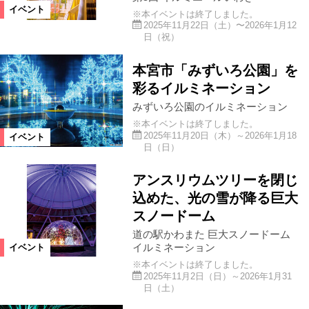
スクリーン
上映会
コンサート
イベント
※本イベントは終了しました。
2025年11月22日（土）〜2026年1月12
日（祝）
ライブ
ご当地ネタ
グルメ
本宮市「みずいろ公園」を
彩るイルミネーション
祭り
イルミネーション
花火
みずいろ公園のイルミネーション
※本イベントは終了しました。
2025年11月20日（木）～2026年1月18
イベント
マルシェ
日（日）
開催日
アンスリウムツリーを閉じ
込めた、光の雪が降る巨大
今週
来週
再来週以降
スノードーム
道の駅かわまた 巨大スノードーム
イルミネーション
イベント
絞り込む
※本イベントは終了しました。
2025年11月2日（日）～2026年1月31
日（土）