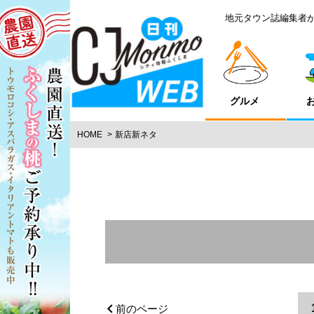
地元タウン誌編集者
グルメ
HOME
新店新ネタ
エリア
二本松市
県北エリア
福島
前のページ