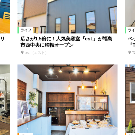
ライフ
ライ
リ
広さが1.5倍に！人気美容室『est.』が福島
ペ
市西中央に移転オープン
『
est.（エスト）
T