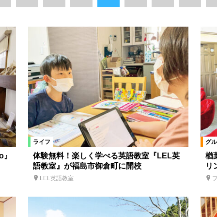
相馬市
広野町
白河市
県南エリア
喜多方市
玉川村
西会津町
三春町
福島県全域
相馬市
柳津町
大玉村
天栄村
西郷村
新地町
会津美里町
矢吹町
山形県
湾料理
韓国料理
カレー
餃子
アジア料理
日本料理
ライフ
グル
ラン
お好み焼き・もんじゃ
たこ焼き
肉料理
ステーキ・
o』
体験無料！楽しく学べる英語教室『LEL英
楢
語教室』が福島市御倉町に開校
リ
ーメン
そば・うどん
パン・ベーカリーレストラン
イタリアン
LEL英語教室
ェ
定食
洋菓子
和菓子
和洋菓子
ジェラート・ソフト
居酒屋
地酒
ワイン
焼酎
串焼き・焼き鳥
特産品