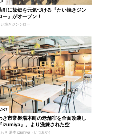
メ
葉町に故郷を元気づける『たい焼きジン
ロー』がオープン！
たい焼きジンシロー
かけ
わき市常磐湯本町の老舗宿を全面改装し
『izumiya』。より洗練された空…
わき 湯本 izumiya（いづみや）