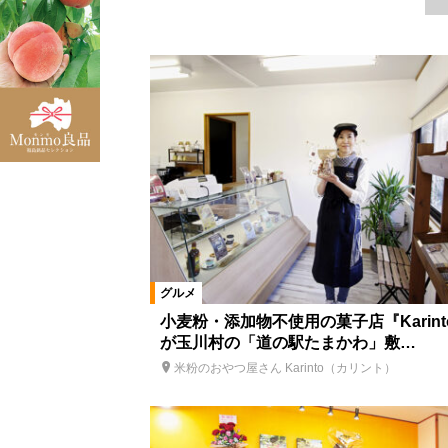
浜通りエリア
猪苗代町
南
須賀川市
飯舘村
伊達市
桑折町
鏡石町
富岡町
福島市郊外
本宮市
宮城県
カテゴリ
グルメ
洋食
中国料理・台
グルメ
天ぷら・串揚げ
食事処・レスト
小麦粉・添加物不使用の菓子店『Karint
が玉川村の「道の駅たまかわ」敷…
しゃぶしゃぶ
とんかつ
ラ
米粉のおやつ屋さん Karinto（カリント）
テイクアウト・弁当・惣菜
カフ
ご当地グルメ
バー
ランチ