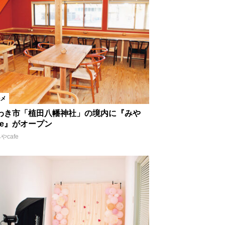
イルサロン
買い物
花スポット
公園
博物館
日帰り
メ
わき市「植田八幡神社」の境内に『みや
afe』がオープン
やcafe