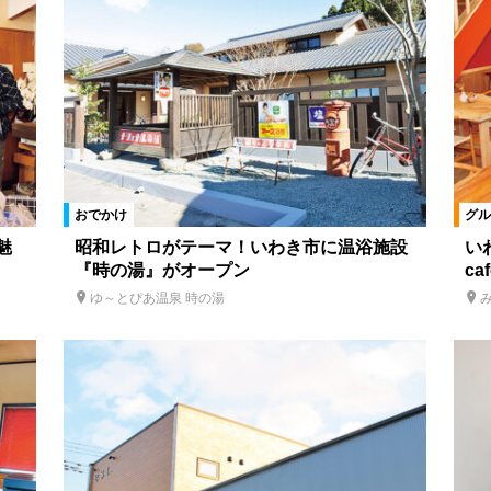
ファッション
ビューティ
リラクゼーション
ヘアサロン・ネ
生活
スクール
おでかけ
特産品
アウトドア
温泉
ク
水族館
街歩き
グルメ
カフェ
ランチ
アート
の駅
イベント
スペシャル
おでかけ
グル
魅
昭和レトロがテーマ！いわき市に温浴施設
い
『時の湯』がオープン
c
絞り込む
ゆ～とぴあ温泉 時の湯
み