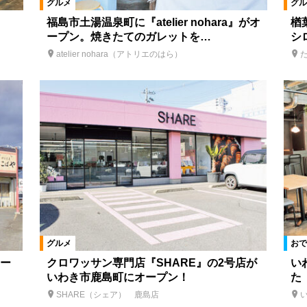
グルメ
グル
福島市土湯温泉町に『atelier nohara』がオ
楢
ープン。焼きたてのガレットを…
シ
atelier nohara（アトリエのはら）
グルメ
おで
ー
クロワッサン専門店『SHARE』の2号店が
い
いわき市鹿島町にオープン！
た
SHARE（シェア） 鹿島店
い