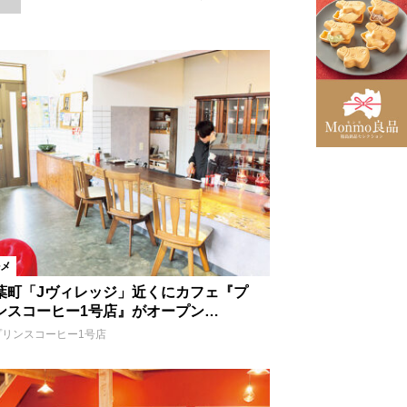
楢葉町
いわき市
川俣町
国見町
米沢市
昭和村
寿司
魚料理
メ
鉄板焼き
焼肉
葉町「Jヴィレッジ」近くにカフェ『プ
ンスコーヒー1号店』がオープン…
ピザ
プリンスコーヒー1号店
クリーム
肉
和食
創作料理