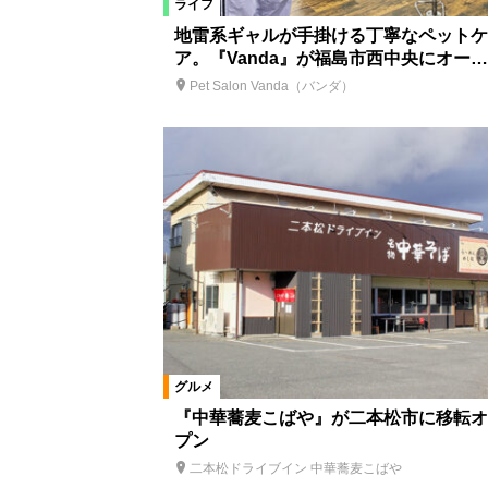
ライフ
地雷系ギャルが手掛ける丁寧なペットケ
ア。『Vanda』が福島市西中央にオー…
Pet Salon Vanda（バンダ）
グルメ
『中華蕎麦こばや』が二本松市に移転オ
プン
二本松ドライブイン 中華蕎麦こばや