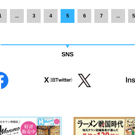
1
...
3
4
5
6
7
...
5
SNS