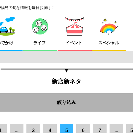
が福島の旬な情報を毎日お届け！
おでかけ
ライフ
イベント
スペシャル
新店新ネタ
絞り込み
市
郡山市
県中エリア
田村市
南会津町
会津エリア
1
...
3
4
5
6
7
...
5