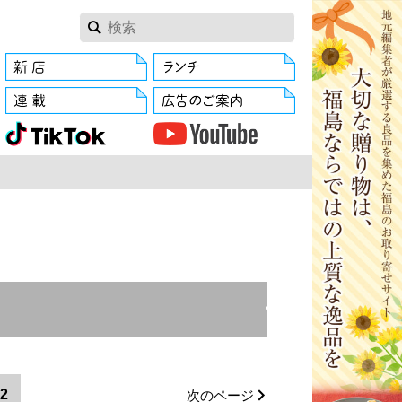
閉じる
会津若松市
双葉町
2
次のページ