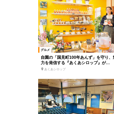
スイーツ
うなぎ
ライフ
雑貨
ショップ
住宅
車
体験
史跡名勝
テーマパー
ドライブ
家族・子連れ
道
グルメ
自園の「国見町100年あんず」を守り、
力を発信する『あくあシロップ』が…
あくあシロップ