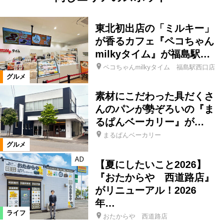
東北初出店の「ミルキー」
が香るカフェ『ペコちゃん
milkyタイム』が福島駅…
ペコちゃんmilkyタイム 福島駅西口店
グルメ
素材にこだわった具だくさ
んのパンが勢ぞろいの『ま
るぱんベーカリー』が…
まるぱんベーカリー
グルメ
AD
【夏にしたいこと2026】
『おたからや 西道路店』
がリニューアル！2026
年…
ライフ
おたからや 西道路店