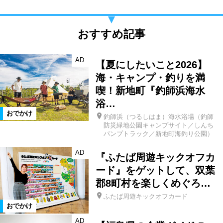
おすすめ記事
AD
【夏にしたいこと2026】
海・キャンプ・釣りを満
喫！新地町『釣師浜海水
浴…
おでかけ
釣師浜（つるしはま）海水浴場（釣師
防災緑地公園キャンプサイト／しんち
パンプトラック／新地町海釣り公園）
AD
『ふたば周遊キックオフカ
ード』をゲットして、双葉
郡8町村を楽しくめぐろ…
ふたば周遊キックオフカード
おでかけ
AD