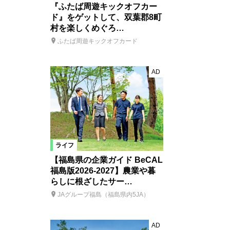
『ふたば周遊キックオフカー
ド』をゲットして、双葉郡8町
村を楽しくめぐろ…
ふたば周遊キックオフカード
AD
ライフ
【福島県の企業ガイド BeCAL
福島版2026-2027】農業や暮
らしに根ざしたサー…
JAグループ福島（福島県内5JA）
AD