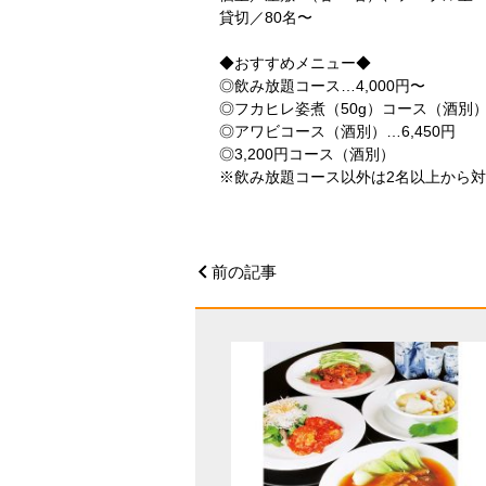
貸切／80名〜
◆おすすめメニュー◆
◎飲み放題コース…4,000円〜
◎フカヒレ姿煮（50g）コース（酒別）…
◎アワビコース（酒別）…6,450円
◎3,200円コース（酒別）
※飲み放題コース以外は2名以上から
前の記事