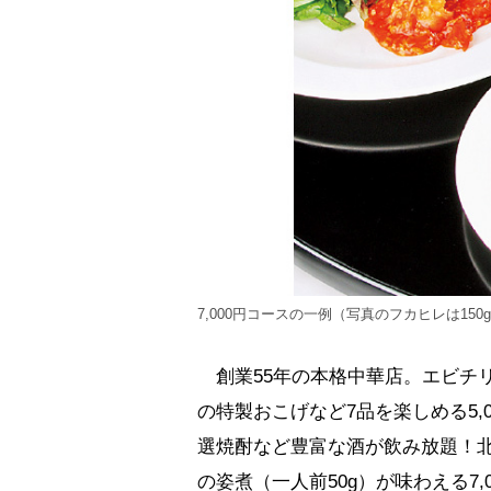
7,000円コースの一例（写真のフカヒレは150
創業55年の本格中華店。エビチリ
の特製おこげなど7品を楽しめる5
選焼酎など豊富な酒が飲み放題！北
の姿煮（一人前50g）が味わえる7,