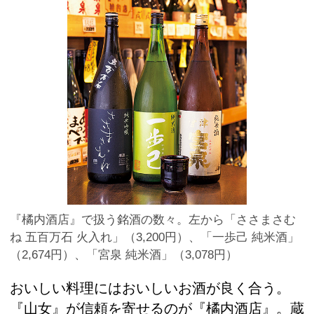
『橘内酒店』で扱う銘酒の数々。左から「ささまさむ
ね 五百万石 火入れ」（3,200円）、「一歩己 純米酒」
（2,674円）、「宮泉 純米酒」（3,078円）
おいしい料理にはおいしいお酒が良く合う。
『山女』が信頼を寄せるのが『橘内酒店』。蔵