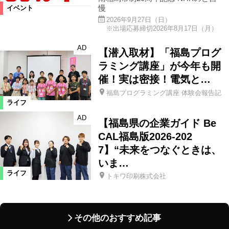
慢
イベント
2026年9月27日（日）
※出場応募締切2026年8月17日（月）
AD
【潜入取材】「福島プログ
ラミング講座」が今年も開
催！実は密接！電気と…
福島プログラミング講座 体験会報告記
ライフ
AD
【福島県の企業ガイド Be
CAL福島版2026-202
7】“未来をつなぐときは、
いま…
ライフ
トキワ印刷株式会社
その他のおすすめ記事