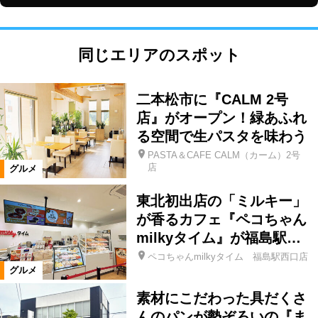
同じエリアのスポット
二本松市に『CALM 2号
店』がオープン！緑あふれ
る空間で生パスタを味わう
PASTA＆CAFE CALM（カーム）2号
店
グルメ
東北初出店の「ミルキー」
が香るカフェ『ペコちゃん
milkyタイム』が福島駅…
ペコちゃんmilkyタイム 福島駅西口店
グルメ
素材にこだわった具だくさ
んのパンが勢ぞろいの『ま