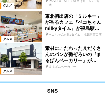
PASTA＆CAFE CALM（カーム）2号
店
グルメ
東北初出店の「ミルキー」
が香るカフェ『ペコちゃん
milkyタイム』が福島駅…
ペコちゃんmilkyタイム 福島駅西口店
グルメ
素材にこだわった具だくさ
んのパンが勢ぞろいの『ま
るぱんベーカリー』が…
まるぱんベーカリー
グルメ
SNS