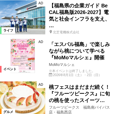
AD
【福島県の企業ガイド Be
CAL福島版2026-2027】電
気と社会インフラを支え、
…
ライフ
北芝電機株式会社
AD
「エスパル福島」で楽しみ
ながら桃について学べる
『MoMoマルシェ』開催
MoMoマルシェ
イベント
※本イベントは終了しました。
2026年8月1日（土）・2日（日）
AD
桃フェスはまだまだ続く！
『フルーツピークス』に旬
の桃を使ったスイーツ…
フルーツピークス 福島南バイパス
店・福島西店
グルメ