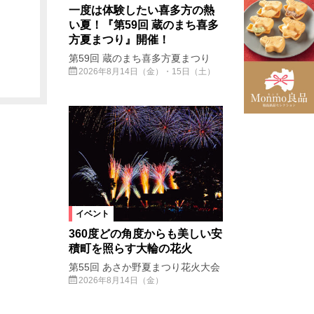
一度は体験したい喜多方の熱
い夏！『第59回 蔵のまち喜多
方夏まつり』開催！
第59回 蔵のまち喜多方夏まつり
2026年8月14日（金）・15日（土）
イベント
360度どの角度からも美しい安
積町を照らす大輪の花火
第55回 あさか野夏まつり花火大会
2026年8月14日（金）