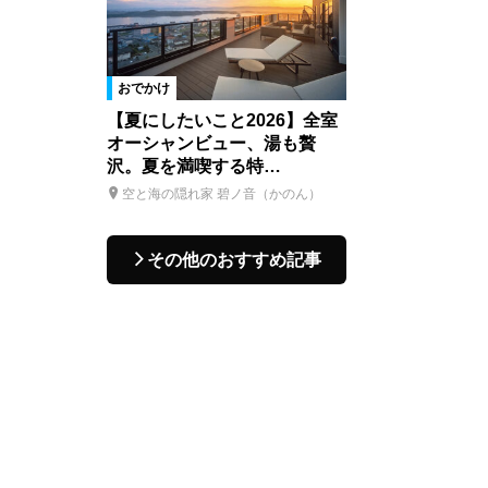
おでかけ
【夏にしたいこと2026】全室
オーシャンビュー、湯も贅
沢。夏を満喫する特…
空と海の隠れ家 碧ノ音（かのん）
その他のおすすめ記事