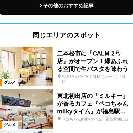
その他のおすすめ記事
同じエリアのスポット
二本松市に『CALM 2号
店』がオープン！緑あふれ
る空間で生パスタを味わう
PASTA＆CAFE CALM（カーム）2号
店
グルメ
東北初出店の「ミルキー」
が香るカフェ『ペコちゃん
milkyタイム』が福島駅…
ペコちゃんmilkyタイム 福島駅西口店
グルメ