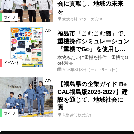
会に貢献し、地域の未来
を…
ライフ
株式会社 アクーズ会津
AD
福島市「こむこむ館」で、
重機操作シミュレーション
『重機でGo』を使用し…
本物みたいに重機を操作！重機でG
o体験会
イベント
2026年8月8日（土）・9日（日）
AD
【福島県の企業ガイド Be
CAL福島版2026-2027】建
設を通じて、地域社会に
貢…
ライフ
菅野建設株式会社