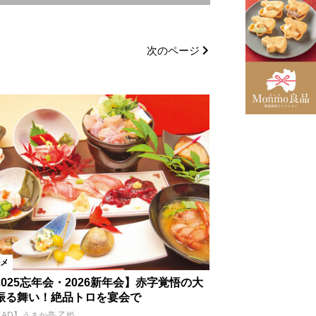
いわき市
会津エリア
次のページ
村
会津坂下町
馬市
玉川村
大玉村
西会津町
磐梯町
町
昭和村
只見町
市
米沢市
高畠町
メ
2025忘年会・2026新年会】赤字覚悟の大
振る舞い！絶品トロを宴会で
寿司
魚料理
【AD】うまか亭 乙姫