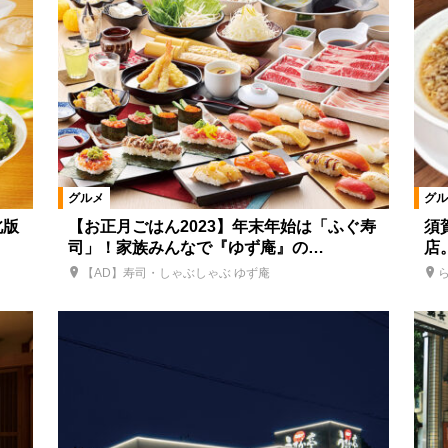
グルメ
グル
北版
【お正月ごはん2023】年末年始は「ふぐ寿
須
司」！家族みんなで『ゆず庵』の…
店
【AD】寿司・しゃぶしゃぶ ゆず庵