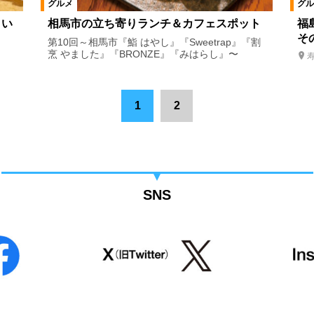
グルメ
グル
、い
相馬市の立ち寄りランチ＆カフェスポット
福
そ
第10回～相馬市『鮨 はやし』『Sweetrap』『割
烹 やました』『BRONZE』『みはらし』〜
1
2
SNS