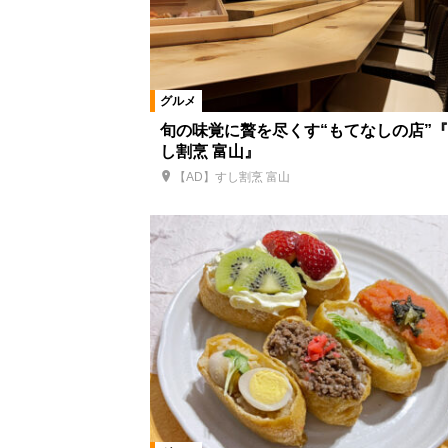
グルメ
旬の味覚に贅を尽くす“もてなしの店”
し割烹 富山』
【AD】すし割烹 富山