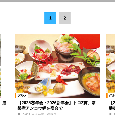
市
福島市
郡山市
県中エリア
会津若松市
南相馬市
1
2
町
柳津町
本宮市
楢葉町
猪苗代町
須賀川市
湯川
白河市
県南エリア
西郷村
会津美里町
大熊町
相
川俣町
飯舘村
新地町
国見町
桑折町
福島県全域
平田村
塙町
三島町
金山町
下郷町
南会津町
浪江
矢祭町
葛尾村
矢吹町
山形県
宮城県
鮫川村
仙台
グルメ
グル
、選
【2025忘年会・2026新年会】トロ3貫、常
【
磐産アンコウ鍋を宴会で
盤
韓国料理
カレー
餃子
アジア料理
日本料理
郷土料理
【AD】うまか亭 保原店