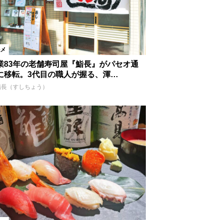
メ
業83年の老舗寿司屋『鮨長』がパセオ通
に移転。3代目の職人が握る、渾…
鮨長（すしちょう）