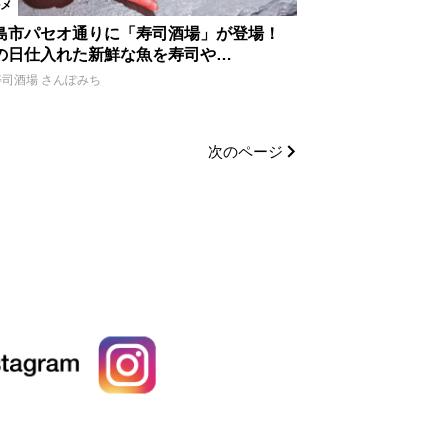
メ
島市パセオ通りに「寿司酒場」が登場！
の日仕入れた新鮮な魚を寿司や…
寿司酒場 さんぽみち
次のページ