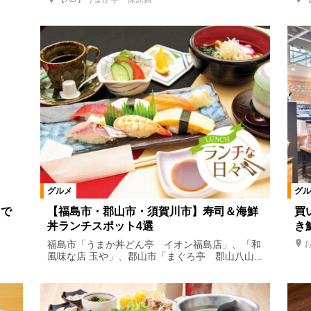
ラン
お好み焼き・もんじゃ
たこ焼き
肉料理
ステーキ・
ーメン
そば・うどん
パン・ベーカリーレストラン
その他
ェ
定食
洋菓子
和菓子
和洋菓子
ジェラート・ソフト
居酒屋
お子様ランチ
地酒
ワイン
焼酎
串焼き・
2020年夏の宴会情報
グルメ
グル
絞り込む
まで
【福島市・郡山市・須賀川市】寿司＆海鮮
買
丼ランチスポット4選
き
福島市「うまか丼どん亭 イオン福島店」、「和
風味な店 玉や」、郡山市「まぐろ亭 郡山八山...