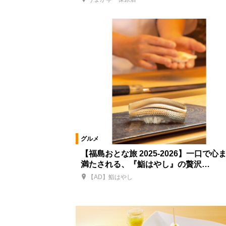
天ぷら・串揚げ
食事処・レスト
しゃぶしゃぶ
とんかつ
ラ
テイクアウト・弁当・惣菜
カフ
ご当地グルメ
バー
ランチ
創作料理
スイーツ
うなぎ
グルメ
【福島おとな旅 2025-2026】一口で心
満たされる、『鮨はやし』の贅沢…
【AD】鮨はやし