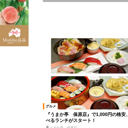
エリア
二本松市
県北エリア
伊達
浜通りエリア
三春町
富岡
北塩原村
喜多方市
田村市
鏡石町
石川町
浅川町
小野町
天栄村
泉崎村
川内村
棚倉町
広野町
福島市郊外
福島市市街地
グルメ
カテゴリ
『うまか亭 保原店』で1,000円の格安
べるランチがスタート！
洋食
中国料理・台湾料理
うまか亭 保原店