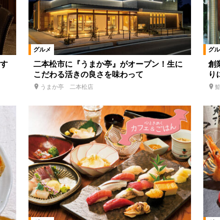
グルメ
グル
『す
二本松市に『うまか亭』がオープン！生に
創
こだわる活きの良さを味わって
り
うまか亭 二本松店