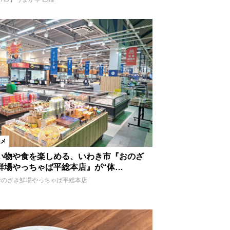
鉄板焼き
焼肉
イタリアン
ピザ
クリーム
肉
焼き鳥
特産品
和食
メ
い物や食を楽しめる、いわき市『おのざ
鮮場やっちゃば平総本店』が“体…
おのざき鮮場やっちゃば平総本店