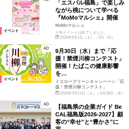
「エスパル福島」で楽しみ
ながら桃について学べる
『MoMoマルシェ』開催
MoMoマルシェ
イベント
※本イベントは終了しました。
2026年8月1日（土）・2日（日）
AD
9月30日（水）まで「応
援！禁煙川柳コンテスト」
開催！たばこの健康影響
を…
イベント
イエローグリーンキャンペーン「応
援！禁煙川柳コンテスト」
2026年7月11日（土）～9月30日（水）
AD
【福島県の企業ガイド Be
CAL福島版2026-2027】顧
客の“幸せ”と“豊かさ”に