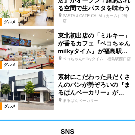
店』がオープン！緑あふれ
る空間で生パスタを味わう
PASTA＆CAFE CALM（カーム）2号
店
グルメ
東北初出店の「ミルキー」
が香るカフェ『ペコちゃん
milkyタイム』が福島駅…
ペコちゃんmilkyタイム 福島駅西口店
グルメ
素材にこだわった具だくさ
んのパンが勢ぞろいの『ま
るぱんベーカリー』が…
まるぱんベーカリー
グルメ
SNS