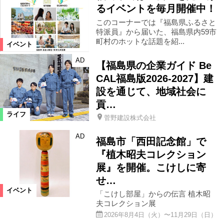
るイベントを毎月開催中！
このコーナーでは『福島県ふるさと
特派員』から届いた、福島県内59市
町村のホットな話題を紹...
イベント
AD
【福島県の企業ガイド Be
CAL福島版2026-2027】建
設を通じて、地域社会に
貢…
ライフ
菅野建設株式会社
AD
福島市「西田記念館」で
『植木昭夫コレクション
展』を開催。こけしに寄
せ…
イベント
「こけし部屋」からの伝言 植木昭
夫コレクション展
2026年8月4日（火）〜11月29日（日）