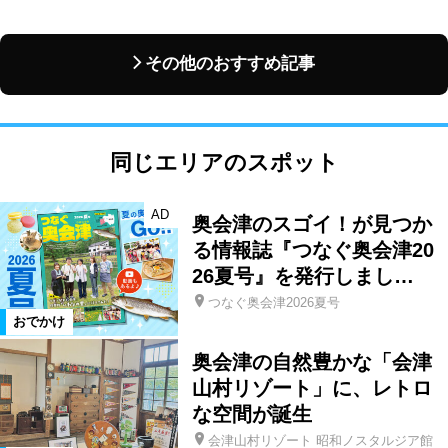
その他のおすすめ記事
同じエリアのスポット
AD
奥会津のスゴイ！が見つか
る情報誌『つなぐ奥会津20
26夏号』を発行しまし…
つなぐ奥会津2026夏号
おでかけ
奥会津の自然豊かな「会津
山村リゾート」に、レトロ
な空間が誕生
会津山村リゾート 昭和ノスタルジア館