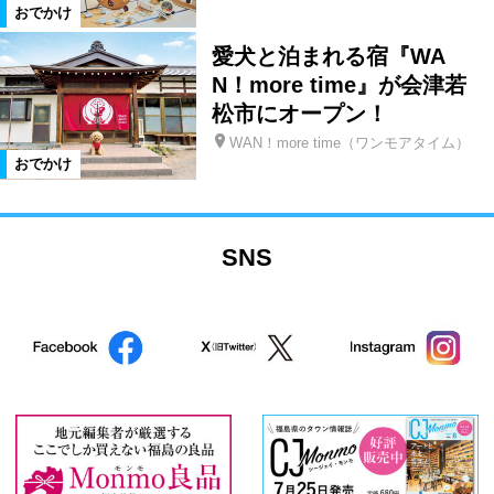
おでかけ
愛犬と泊まれる宿『WA
N！more time』が会津若
松市にオープン！
WAN！more time（ワンモアタイム）
おでかけ
SNS