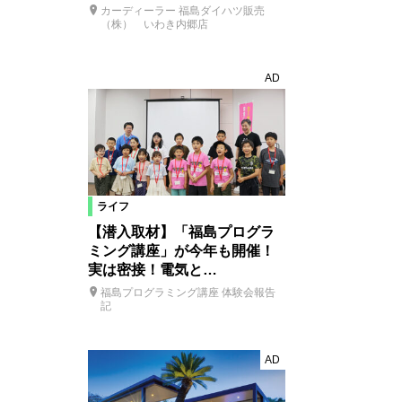
カーディーラー 福島ダイハツ販売
（株） いわき内郷店
AD
ライフ
【潜入取材】「福島プログラ
ミング講座」が今年も開催！
実は密接！電気と…
福島プログラミング講座 体験会報告
記
AD