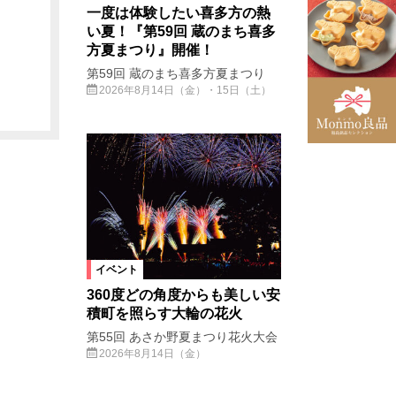
一度は体験したい喜多方の熱
い夏！『第59回 蔵のまち喜多
方夏まつり』開催！
第59回 蔵のまち喜多方夏まつり
2026年8月14日（金）・15日（土）
イベント
360度どの角度からも美しい安
積町を照らす大輪の花火
第55回 あさか野夏まつり花火大会
2026年8月14日（金）