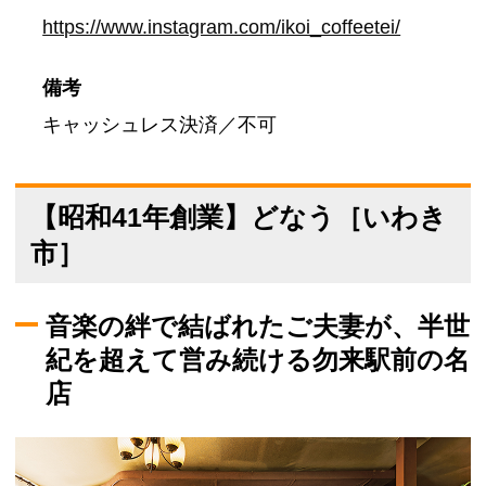
https://www.instagram.com/ikoi_coffeetei/
備考
キャッシュレス決済／不可
【昭和41年創業】どなう［いわき
市］
音楽の絆で結ばれたご夫妻が、半世
紀を超えて営み続ける勿来駅前の名
店