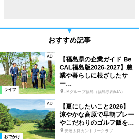
おすすめ記事
AD
【福島県の企業ガイド Be
CAL福島版2026-2027】農
業や暮らしに根ざしたサ
ー…
ライフ
JAグループ福島（福島県内5JA）
AD
【夏にしたいこと2026】
涼やかな高原で早朝プレー
やこだわりのゴルフ飯を…
安達太良カントリークラブ
おでかけ