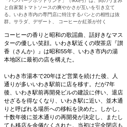
「ハンバーグホットサンド」（900円）は、肉のうまみ
と自家製トマトソースの爽やかさが互いを引き立て
る。いわき市内の専門店に特注するパンとの相性は抜
群。サラダ、デザート、 コーヒーか紅茶が付く
コーヒーの香りと昭和の歌謡曲、話好きなマス
ターの優しい笑顔。いわき駅近くの喫茶店『讃
香（さんか）』は昭和55年、いわき市内の湯
本地区に最初の店を構えた。
いわき市湯本で20年ほど営業を続けた後、人
通りが多いいわき駅前に店を移す。だが7年
後、いわき駅前再開発ビルの建設に伴い、退店
せざるを得なくなり、いわき駅に近い、並木通
りと呼ばれる場所への移転を決めた。しかし、
十数年後に並木通りの再開発が決定し、またし
ても移店を余儀なくされた。当初は完全閉店も