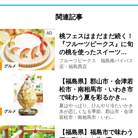
関連記事
AD
桃フェスはまだまだ続く！
『フルーツピークス』に旬
の桃を使ったスイーツ…
フルーツピークス 福島南バイパス
店・福島西店
グルメ
【福島県】郡山市・会津若
松市・南相馬市・いわき市
で味わう夏を彩るかき…
夏はやっぱり、ひんやり冷たいかき
氷が恋しくなる季節。郡山市・会津
グルメ
若松市・南相馬市・いわ...
【福島県】福島市で味わう