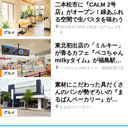
二本松市に『CALM 2号
店』がオープン！緑あふれ
る空間で生パスタを味わう
PASTA＆CAFE CALM（カーム）2号
店
グルメ
東北初出店の「ミルキー」
が香るカフェ『ペコちゃん
milkyタイム』が福島駅…
ペコちゃんmilkyタイム 福島駅西口店
グルメ
素材にこだわった具だくさ
んのパンが勢ぞろいの『ま
るぱんベーカリー』が…
まるぱんベーカリー
グルメ