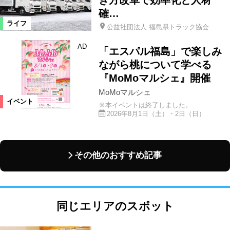
き方改革で効率化と人材
確…
ライフ
公益社団法人 福島県トラック協会
AD
「エスパル福島」で楽しみ
ながら桃について学べる
『MoMoマルシェ』開催
MoMoマルシェ
イベント
※本イベントは終了しました。
2026年8月1日（土）・2日（日）
その他のおすすめ記事
同じエリアのスポット