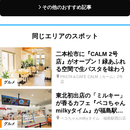
その他のおすすめ記事
同じエリアのスポット
二本松市に『CALM 2号
店』がオープン！緑あふれ
る空間で生パスタを味わう
PASTA＆CAFE CALM（カーム）2号
店
グルメ
東北初出店の「ミルキー」
が香るカフェ『ペコちゃん
milkyタイム』が福島駅…
ペコちゃんmilkyタイム 福島駅西口店
グルメ