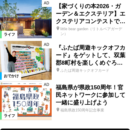
AD
【家づくりの本2026・ガ
ーデン＆エクステリア】エ
クステリアコンテストで…
little bear garden（リトルベアガーデ
ン）
ライフ
AD
『ふたば周遊キックオフカ
ード』をゲットして、双葉
郡8町村を楽しくめぐろ…
ふたば周遊キックオフカード
おでかけ
AD
福島県が県政150周年！官
民ネットワークに参加して
一緒に盛り上げよう
福島県政150周年記念事業
ライフ