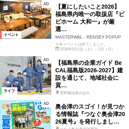
AD
【夏にしたいこと2026】
福島県内唯一の取扱店『ビ
ビホーム 大和一』が厳
選…
イベント
MASTERWAL・RENSEY POPUP
※本イベントは終了しました。
2026年8月1日（土）・2日（日）
AD
【福島県の企業ガイド Be
CAL福島版2026-2027】建
設を通じて、地域社会に
貢…
ライフ
菅野建設株式会社
AD
奥会津のスゴイ！が見つか
る情報誌『つなぐ奥会津20
26夏号』を発行しまし…