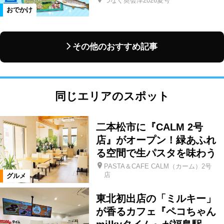
つなぐ奥会津2026夏号
おでかけ
その他のおすすめ記事
同じエリアのスポット
二本松市に『CALM 2号
店』がオープン！緑あふれ
る空間で生パスタを味わう
PASTA＆CAFE CALM（カーム）2号
店
グルメ
東北初出店の「ミルキー」
が香るカフェ『ペコちゃん