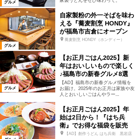
家製うどんをぜひ味わって。
グルメ
仙台市
米沢市
高畠町
自家製粉の外一そばを味わ
える『蕎麦割烹 HONDY』
が福島市吉倉にオープン
福島市郊外
福島市市街地
蕎麦割烹 HONDY（ホンディー）
グルメ
カテゴリ
【お正月ごはん2025】新
洋食
中国料理・台湾料理
年はおいしいもので楽しく
♪福島市の新春グルメ8選
【AD】福島市の新春グルメ情報を
韓国料理
カレー
餃子
お届け。2025年のお正月は家族や友
グルメ
人とおいしいごはんやラー...
アジア料理
日本料理
郷土料理
【お正月ごはん2025】年
始は2日から！『はち兵
寿司
魚料理
天ぷら・串揚げ
衛』でお得な福袋を販売
【AD】創作うどん はち兵衛 黒岩店