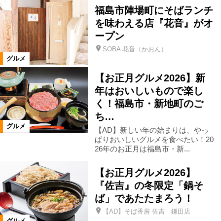
福島市陣場町にそばランチ
を味わえる店『花音』がオ
北塩原村
喜多方市
田村市
ープン
SOBA 花音（かおん）
白河市
県南エリア
西郷村
グルメ
【お正月グルメ2026】新
会津美里町
大熊町
相馬市
年はおいしいもので楽し
く！福島市・新地町のご
ち…
玉川村
大玉村
鏡石町
グルメ
【AD】新しい年の始まりは、やっ
ぱりおいしいグルメを食べたい！20
26年のお正月は福島市・新...
石川町
浅川町
川俣町
【お正月グルメ2026】
飯舘村
新地町
国見町
『佐吉』の冬限定「鍋そ
ば」であたたまろう！
【AD】そば香房 佐吉 鎌田店
桑折町
福島県全域
西会津町
グルメ