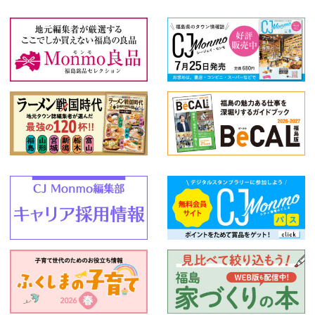
特産品
和食
創作料理
スイーツ
うなぎ
2020年夏の宴会情報
絞り込む