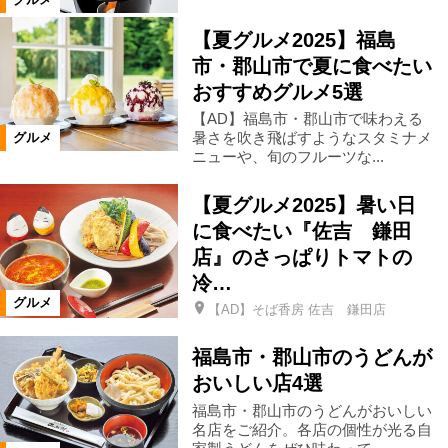
【夏グルメ2025】福島
磐梯町
小野町
天栄村
市・郡山市で夏に食べたい
おすすめグルメ5選
泉崎村
平田村
塙町
三島町
【AD】福島市・郡山市で味わえる
暑さを吹き飛ばすようなスタミナメ
グルメ
ニューや、旬のフルーツな...
金山町
下郷町
南会津町
【夏グルメ2025】暑い日
に食べたい『佐吉 鎌田
浪江町
昭和村
只見町
店』のさっぱりトマトの
冷…
川内村
棚倉町
広野町
グルメ
【AD】そば香房 佐吉 鎌田店
福島市・郡山市のうどんが
矢祭町
葛尾村
矢吹町
おいしい店4選
福島市・郡山市のうどんがおいしい
山形県
宮城県
鮫川村
名店をご紹介。各店の個性が光る自