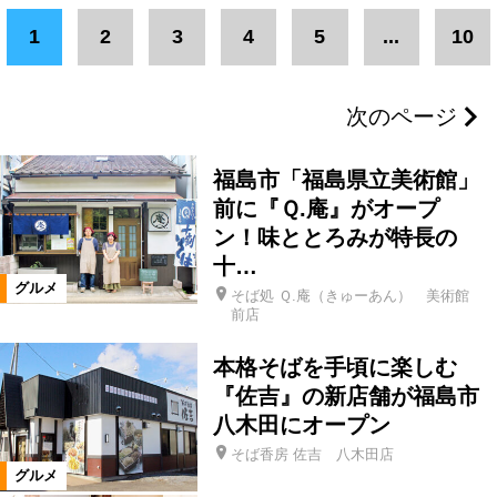
エリア
1
2
3
4
5
...
10
二本松市
県北エリア
伊達市
次のページ
福島市
郡山市
県中エリア
福島市「福島県立美術館」
会津若松市
南相馬市
いわき市
前に『Ｑ.庵』がオープ
ン！味ととろみが特長の
十…
会津エリア
浜通りエリア
グルメ
そば処 Ｑ.庵（きゅーあん） 美術館
前店
三春町
富岡町
柳津町
本格そばを手頃に楽しむ
『佐吉』の新店舗が福島市
本宮市
楢葉町
猪苗代町
八木田にオープン
そば香房 佐吉 八木田店
グルメ
須賀川市
湯川村
会津坂下町