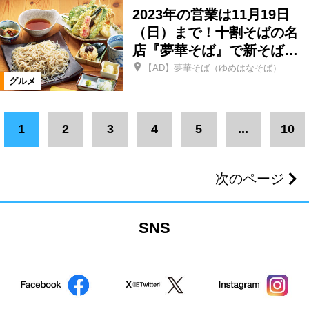
テイクアウト・弁当・惣菜
カフェ
2023年の営業は11月19日
（日）まで！十割そばの名
定食
洋菓子
和菓子
店『夢華そば』で新そば…
【AD】夢華そば（ゆめはなそば）
グルメ
和洋菓子
1
2
3
4
5
...
10
ジェラート・ソフトクリーム
肉
次のページ
ご当地グルメ
バー
ランチ
居酒屋
お子様ランチ
地酒
SNS
ワイン
焼酎
串焼き・焼き鳥