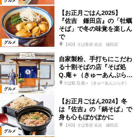
グルメ
食事処・レストラン
【お正月ごはん2025】
『佐吉 鎌田店』の「牡蠣
お好み焼き・もんじゃ
たこ焼き
そば」で冬の味覚を楽しん
で
肉料理
ステーキ・鉄板焼き
グルメ
【AD】そば香房 佐吉 鎌田店
自家製粉、手打ちにこだわ
焼肉
しゃぶしゃぶ
とんかつ
る十割そばの店『そば処
Q.庵＋（きゅーあんぷら…
ラーメン
そば・うどん
そば処 Q.庵＋（きゅーあんぷらす）
グルメ
パン・ベーカリーレストラン
その他
【お正月ごはん2024】冬
は『佐吉』の「鍋そば」で
身も心もぽかぽかに
イタリアン
ピザ
【AD】そば香房 佐吉 鎌田店
グルメ