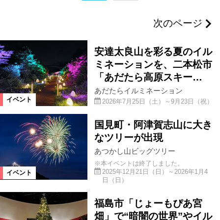
二本松市
県北エリア
国見町
次のページ
福島市
伊達市
郡山市
安達太良山を彩る夏のイル
県中エリア
白河市
県南エリア
ミネーションを、二本松市
「あだたら高原スキー…
あだたらイルミネーション
富岡町
浜通りエリア
いわき市
イベント
2026年7月25日（土）～9月23日（祝）
国見町・阿津賀志山に大き
本宮市
川俣町
飯舘村
なツリーが出現
あつかし山ビッグツリー
会津若松市
湯川村
会津坂下町
※本イベントは終了しました。
2025年12月21日（日）～2026年1月4
イベント
日（日）
会津美里町
会津エリア
田村市
福島市「じょーもぴあ宮
畑」で“暗闇の世界”やイル