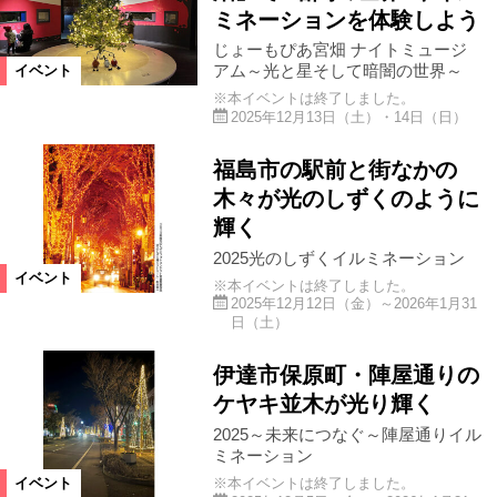
絞り込む
ミネーションを体験しよう
じょーもぴあ宮畑 ナイトミュージ
アム～光と星そして暗闇の世界～
イベント
※本イベントは終了しました。
2025年12月13日（土）・14日（日）
福島市の駅前と街なかの
木々が光のしずくのように
輝く
2025光のしずくイルミネーション
イベント
※本イベントは終了しました。
2025年12月12日（金）～2026年1月31
日（土）
伊達市保原町・陣屋通りの
ケヤキ並木が光り輝く
2025～未来につなぐ～陣屋通りイル
ミネーション
※本イベントは終了しました。
イベント