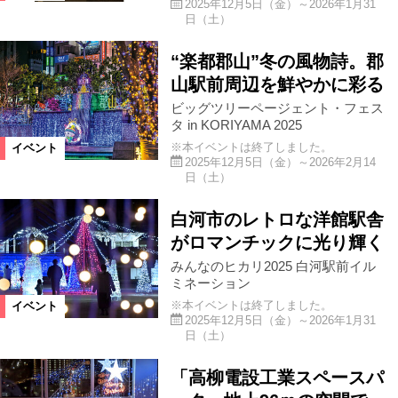
2025年12月5日（金）～2026年1月31
日（土）
“楽都郡山”冬の風物詩。郡
山駅前周辺を鮮やかに彩る
ビッグツリーページェント・フェス
タ in KORIYAMA 2025
※本イベントは終了しました。
イベント
2025年12月5日（金）～2026年2月14
日（土）
白河市のレトロな洋館駅舎
がロマンチックに光り輝く
みんなのヒカリ2025 白河駅前イル
ミネーション
※本イベントは終了しました。
イベント
2025年12月5日（金）～2026年1月31
日（土）
「高柳電設工業スペースパ