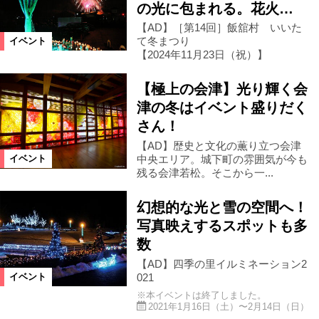
の光に包まれる。花火…
【AD】［第14回］飯舘村 いいた
て冬まつり
イベント
【2024年11月23日（祝）】
【極上の会津】光り輝く会
津の冬はイベント盛りだく
さん！
【AD】歴史と文化の薫り立つ会津
中央エリア。城下町の雰囲気が今も
イベント
残る会津若松。そこから一...
幻想的な光と雪の空間へ！
写真映えするスポットも多
数
【AD】四季の里イルミネーション2
021
イベント
※本イベントは終了しました。
2021年1月16日（土）〜2月14日（日）