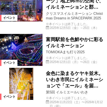
ーク」地上96ｍの空間で、
イルミネーションと郡…
クリスマスイルミネーション Christ
mas Dreams in SPACEPARK 2025
イベント
※本イベントは終了しました。
2025年12月5日（金）～25日（木）
富岡駅前を色鮮やかに彩る
イルミネーション
TOMIOKAまち灯り2025
※本イベントは終了しました。
2025年12月1日（月）〜26日（金）
イベント
金色に染まるケヤキ並木。
いわき市民にイルミネーシ
ョンで「エール」を届…
第5回 イルミエールいわき
イベント
※本イベントは終了しました。
2025年11月22日（土）〜2026年1月12
日（祝）