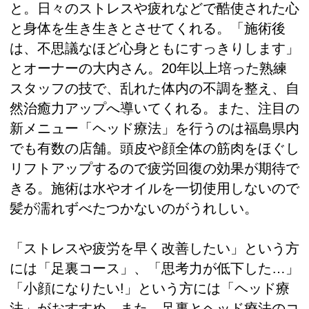
と。日々のストレスや疲れなどで酷使された心
と身体を生き生きとさせてくれる。「施術後
は、不思議なほど心身ともにすっきりします」
とオーナーの大内さん。20年以上培った熟練
スタッフの技で、乱れた体内の不調を整え、自
然治癒力アップへ導いてくれる。また、注目の
新メニュー「ヘッド療法」を行うのは福島県内
でも有数の店舗。頭皮や顔全体の筋肉をほぐし
リフトアップするので疲労回復の効果が期待で
きる。施術は水やオイルを一切使用しないので
髪が濡れずべたつかないのがうれしい。
「ストレスや疲労を早く改善したい」という方
には「足裏コース」、「思考力が低下した…」
「小顔になりたい!」という方には「ヘッド療
法」がおすすめ。また、足裏とヘッド療法のコ