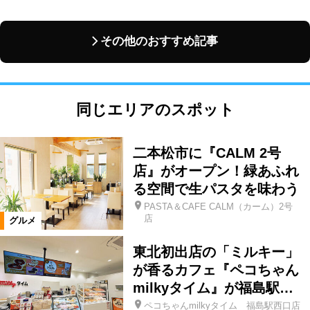
その他のおすすめ記事
同じエリアのスポット
二本松市に『CALM 2号
店』がオープン！緑あふれ
る空間で生パスタを味わう
PASTA＆CAFE CALM（カーム）2号
店
グルメ
東北初出店の「ミルキー」
が香るカフェ『ペコちゃん
milkyタイム』が福島駅…
ペコちゃんmilkyタイム 福島駅西口店