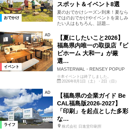
スポット＆イベント8選
夏のおでかけシーズン到来！夏なら
ではのおでかけやイベントを楽しみ
おでかけ
たい人はもちろん、話題...
AD
【夏にしたいこと2026】
福島県内唯一の取扱店『ビ
ビホーム 大和一』が厳
選…
イベント
MASTERWAL・RENSEY POPUP
※本イベントは終了しました。
2026年8月1日（土）・2日（日）
AD
【福島県の企業ガイド Be
CAL福島版2026-2027】
「印刷」を起点とした多彩
な…
ライフ
株式会社 日進堂印刷所