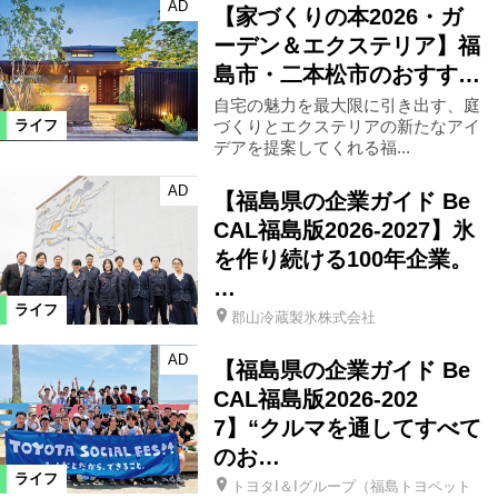
AD
【家づくりの本2026・ガ
ーデン＆エクステリア】福
島市・二本松市のおすす…
自宅の魅力を最大限に引き出す、庭
づくりとエクステリアの新たなアイ
ライフ
デアを提案してくれる福...
AD
【福島県の企業ガイド Be
CAL福島版2026-2027】氷
を作り続ける100年企業。
…
ライフ
郡山冷蔵製氷株式会社
AD
【福島県の企業ガイド Be
CAL福島版2026-202
7】“クルマを通してすべて
のお…
ライフ
トヨタI＆Iグループ（福島トヨペット