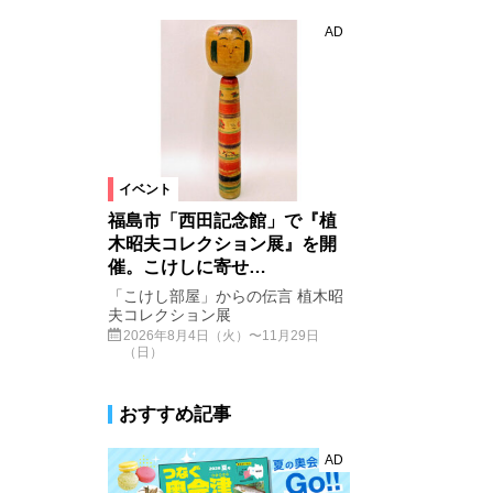
AD
イベント
福島市「西田記念館」で『植
木昭夫コレクション展』を開
催。こけしに寄せ…
「こけし部屋」からの伝言 植木昭
夫コレクション展
2026年8月4日（火）〜11月29日
（日）
おすすめ記事
AD