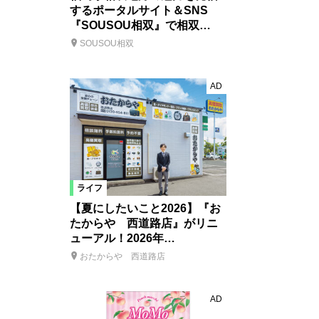
するポータルサイト＆SNS
『SOUSOU相双』で相双…
SOUSOU相双
AD
ライフ
【夏にしたいこと2026】『お
たからや 西道路店』がリニ
ューアル！2026年…
おたからや 西道路店
AD