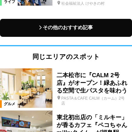
ライフ
社会福祉法人 けやきの村
その他のおすすめ記事
同じエリアのスポット
二本松市に『CALM 2号
店』がオープン！緑あふれ
る空間で生パスタを味わう
PASTA＆CAFE CALM（カーム）2号
店
グルメ
東北初出店の「ミルキー」
が香るカフェ『ペコちゃん