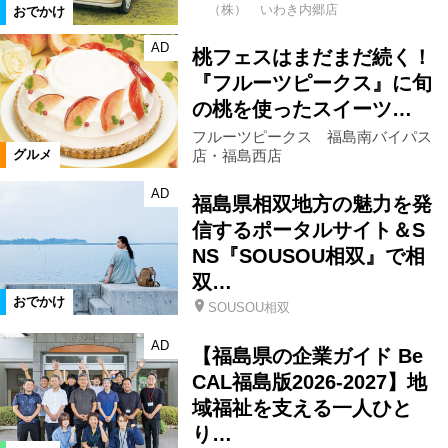
（株） いわき内郷店
おでかけ
AD
桃フェスはまだまだ続く！
『フルーツピークス』に旬
の桃を使ったスイーツ…
フルーツピークス 福島南バイパス
店・福島西店
グルメ
AD
福島県相双地方の魅力を発
信するポータルサイト＆S
NS『SOUSOU相双』で相
双…
おでかけ
SOUSOU相双
AD
【福島県の企業ガイド Be
CAL福島版2026-2027】地
域福祉を支える一人ひと
り…