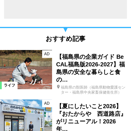
おすすめ記事
AD
【福島県の企業ガイド Be
CAL福島版2026-2027】福
島県の安全な暮らしと食
の…
ライフ
福島県の獣医師（福島県動物愛護セン
ター・福島県中央家畜保健衛生所）
AD
【夏にしたいこと2026】
『おたからや 西道路店』
がリニューアル！2026
年…