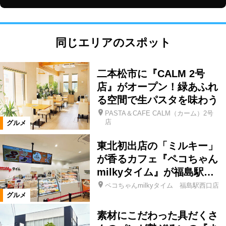
同じエリアのスポット
二本松市に『CALM 2号
店』がオープン！緑あふれ
る空間で生パスタを味わう
PASTA＆CAFE CALM（カーム）2号
店
グルメ
東北初出店の「ミルキー」
が香るカフェ『ペコちゃん
milkyタイム』が福島駅…
ペコちゃんmilkyタイム 福島駅西口店
グルメ
素材にこだわった具だくさ