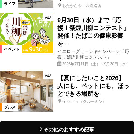
ライフ
おたからや 西道路店
AD
9月30日（水）まで「応
援！禁煙川柳コンテスト」
開催！たばこの健康影響
を…
イベント
イエローグリーンキャンペーン「応
援！禁煙川柳コンテスト」
2026年7月11日（土）～9月30日（水）
AD
【夏にしたいこと2026】
人にも、ペットにも、ほっ
とできる場所を
GLoomin.（グルーミン）
グルメ
その他のおすすめ記事