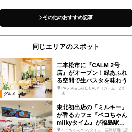
その他のおすすめ記事
同じエリアのスポット
二本松市に『CALM 2号
店』がオープン！緑あふれ
る空間で生パスタを味わう
PASTA＆CAFE CALM（カーム）2号
店
グルメ
東北初出店の「ミルキー」
が香るカフェ『ペコちゃん
milkyタイム』が福島駅…
ペコちゃんmilkyタイム 福島駅西口店