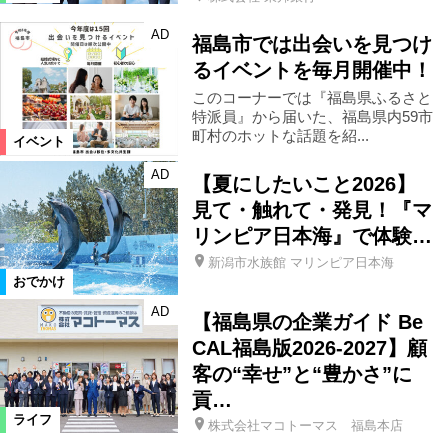
AD
福島市では出会いを見つけ
るイベントを毎月開催中！
このコーナーでは『福島県ふるさと
特派員』から届いた、福島県内59市
町村のホットな話題を紹...
イベント
AD
【夏にしたいこと2026】
見て・触れて・発見！『マ
リンピア日本海』で体験…
新潟市水族館 マリンピア日本海
おでかけ
AD
【福島県の企業ガイド Be
CAL福島版2026-2027】顧
客の“幸せ”と“豊かさ”に
貢…
ライフ
株式会社マコトーマス 福島本店