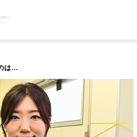
ださい。
のは…