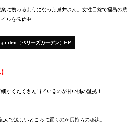
農業に携わるようになった景井さん。女性目線で福島の農
タイルを発信中！
's garden（ベリーズガーデン）HP
法】
が細かくたくさん出ているのが甘い桃の証拠！
で包んで涼しいところに置くのが長持ちの秘訣。