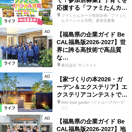
応援する「ファミたんカ…
ファミたんカード特別企画「ファミた
んスペシャル月間」参加店募集
ライフ
AD
【福島県の企業ガイド Be
CAL福島版2026-2027】世
界に誇る高技術で高品質
な…
ライフ
株式会社 サンライト
AD
【家づくりの本2026・ガ
ーデン＆エクステリア】エ
クステリアコンテストで…
little bear garden（リトルベアガーデ
ン）
ライフ
AD
【福島県の企業ガイド Be
CAL福島版2026-2027】地