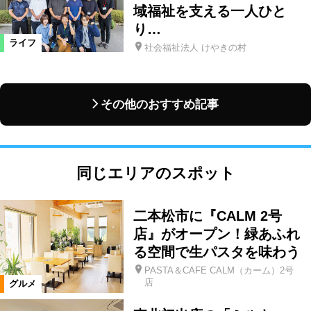
域福祉を支える一人ひと
り…
ライフ
社会福祉法人 けやきの村
その他のおすすめ記事
同じエリアのスポット
二本松市に『CALM 2号
店』がオープン！緑あふれ
る空間で生パスタを味わう
PASTA＆CAFE CALM（カーム）2号
店
グルメ