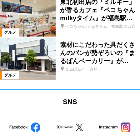
東北初出店の「ミルキー」
が香るカフェ『ペコちゃん
milkyタイム』が福島駅…
ペコちゃんmilkyタイム 福島駅西口店
グルメ
素材にこだわった具だくさ
んのパンが勢ぞろいの『ま
るぱんベーカリー』が…
まるぱんベーカリー
グルメ
SNS