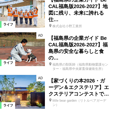
CAL福島版2026-2027】地
図に残り、未来に誇れる
仕…
ライフ
株式会社小野工業所
AD
【福島県の企業ガイド Be
CAL福島版2026-2027】福
島県の安全な暮らしと食
の…
ライフ
福島県の獣医師（福島県動物愛護セン
ター・福島県中央家畜保健衛生所）
AD
【家づくりの本2026・ガ
ーデン＆エクステリア】エ
クステリアコンテストで…
little bear garden（リトルベアガーデ
ン）
ライフ