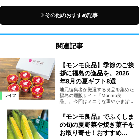
その他のおすすめ記事
関連記事
【モンモ良品】季節のご挨
拶に福島の逸品を。2026
年8月の夏ギフト8選
地元編集者が厳選する良品を集めた
福島の通販サイト「Monmo良
ライフ
品」。今回はミニうな重やかまぼ...
『モンモ良品』でふくしま
の旬の夏野菜や焼き菓子を
お取り寄せ！おすすめ…