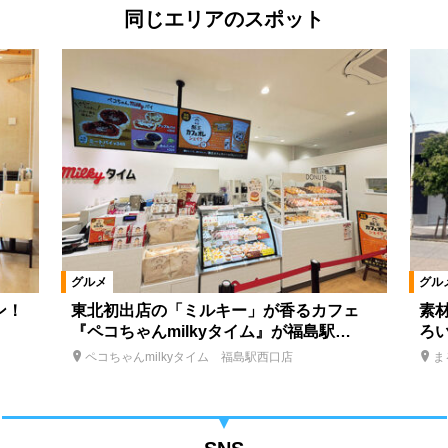
同じエリアのスポット
グルメ
グル
ン！
東北初出店の「ミルキー」が香るカフェ
素
『ペコちゃんmilkyタイム』が福島駅…
ろ
ペコちゃんmilkyタイム 福島駅西口店
ま