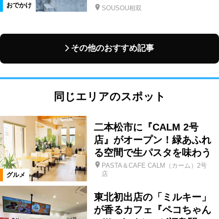
おでかけ
SOUSOU相双
その他のおすすめ記事
同じエリアのスポット
二本松市に『CALM 2号
店』がオープン！緑あふれ
る空間で生パスタを味わう
PASTA＆CAFE CALM（カーム）2号
店
グルメ
東北初出店の「ミルキー」
が香るカフェ『ペコちゃん