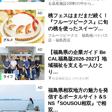
る温泉施設100軒の中から...
AD
桃フェスはまだまだ続く！
『フルーツピークス』に旬
の桃を使ったスイーツ…
フルーツピークス 福島南バイパス
店・福島西店
グルメ
AD
【福島県の企業ガイド Be
CAL福島版2026-2027】地
域福祉を支える一人ひと
り…
ライフ
社会福祉法人 けやきの村
AD
福島県相双地方の魅力を発
信するポータルサイト＆S
NS『SOUSOU相双』で相
双…