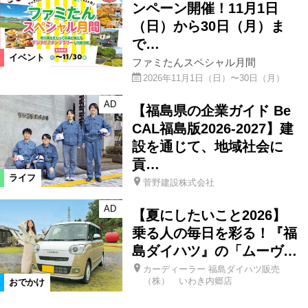
ンペーン開催！11月1日
（日）から30日（月）ま
で…
イベント
ファミたんスペシャル月間
2026年11月1日（日）〜30日（月）
AD
【福島県の企業ガイド Be
CAL福島版2026-2027】建
設を通じて、地域社会に
貢…
ライフ
菅野建設株式会社
AD
【夏にしたいこと2026】
乗る人の毎日を彩る！『福
島ダイハツ』の「ムーヴ…
カーディーラー 福島ダイハツ販売
（株） いわき内郷店
おでかけ