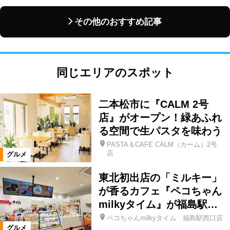
その他のおすすめ記事
同じエリアのスポット
二本松市に『CALM 2号
店』がオープン！緑あふれ
る空間で生パスタを味わう
PASTA＆CAFE CALM（カーム）2号
店
グルメ
東北初出店の「ミルキー」
が香るカフェ『ペコちゃん
milkyタイム』が福島駅…
ペコちゃんmilkyタイム 福島駅西口店
グルメ