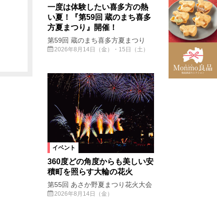
一度は体験したい喜多方の熱
い夏！『第59回 蔵のまち喜多
方夏まつり』開催！
第59回 蔵のまち喜多方夏まつり
2026年8月14日（金）・15日（土）
イベント
360度どの角度からも美しい安
積町を照らす大輪の花火
第55回 あさか野夏まつり花火大会
2026年8月14日（金）