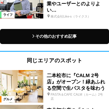
業やユーザーとのよりよ
い…
ライフ
株式会社Like-s（ライクス）
その他のおすすめ記事
同じエリアのスポット
二本松市に『CALM 2号
店』がオープン！緑あふれ
る空間で生パスタを味わう
PASTA＆CAFE CALM（カーム）2号
店
グルメ