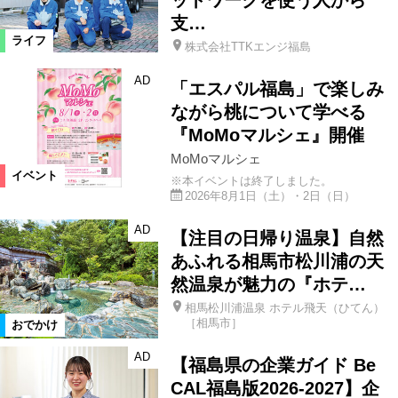
ットワークを使う人から
支…
ライフ
株式会社TTKエンジ福島
AD
「エスパル福島」で楽しみ
ながら桃について学べる
『MoMoマルシェ』開催
MoMoマルシェ
イベント
※本イベントは終了しました。
2026年8月1日（土）・2日（日）
AD
【注目の日帰り温泉】自然
あふれる相馬市松川浦の天
然温泉が魅力の『ホテ…
相馬松川浦温泉 ホテル飛天（ひてん）
［相馬市］
おでかけ
AD
【福島県の企業ガイド Be
CAL福島版2026-2027】企