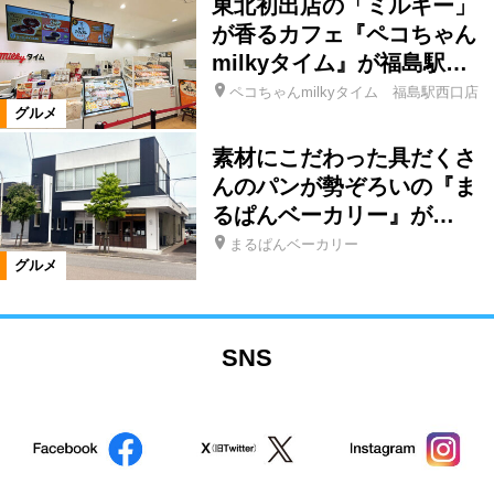
東北初出店の「ミルキー」
が香るカフェ『ペコちゃん
milkyタイム』が福島駅…
ペコちゃんmilkyタイム 福島駅西口店
グルメ
素材にこだわった具だくさ
んのパンが勢ぞろいの『ま
るぱんベーカリー』が…
まるぱんベーカリー
グルメ
SNS