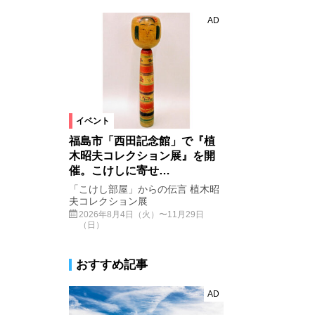
AD
イベント
福島市「西田記念館」で『植
木昭夫コレクション展』を開
催。こけしに寄せ…
「こけし部屋」からの伝言 植木昭
夫コレクション展
2026年8月4日（火）〜11月29日
（日）
おすすめ記事
AD