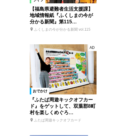
ライフ
【福島県避難者生活支援課】
地域情報紙『ふくしまの今が
分かる新聞』第115…
ふくしまの今が分かる新聞 vol.115
AD
おでかけ
『ふたば周遊キックオフカー
ド』をゲットして、双葉郡8町
村を楽しくめぐろ…
ふたば周遊キックオフカード