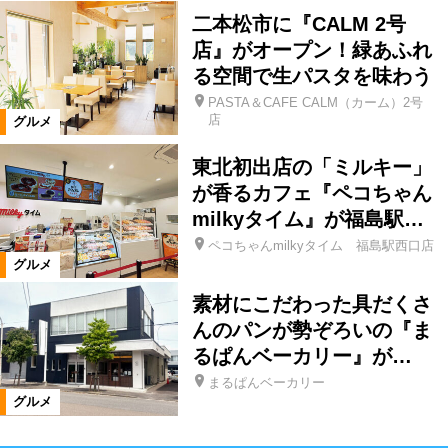
二本松市に『CALM 2号
店』がオープン！緑あふれ
る空間で生パスタを味わう
PASTA＆CAFE CALM（カーム）2号
店
グルメ
東北初出店の「ミルキー」
が香るカフェ『ペコちゃん
milkyタイム』が福島駅…
ペコちゃんmilkyタイム 福島駅西口店
グルメ
素材にこだわった具だくさ
んのパンが勢ぞろいの『ま
るぱんベーカリー』が…
まるぱんベーカリー
グルメ