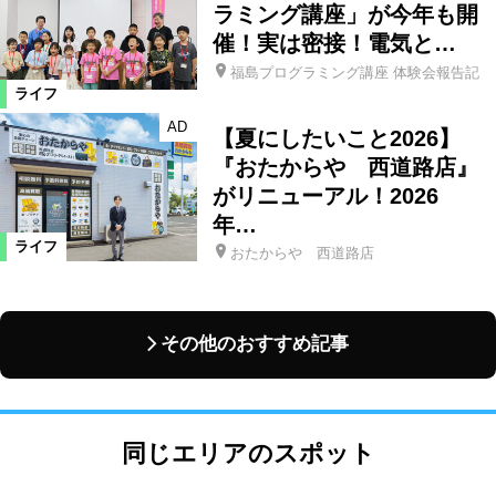
ラミング講座」が今年も開
催！実は密接！電気と…
福島プログラミング講座 体験会報告記
ライフ
AD
【夏にしたいこと2026】
『おたからや 西道路店』
がリニューアル！2026
年…
ライフ
おたからや 西道路店
その他のおすすめ記事
同じエリアのスポット