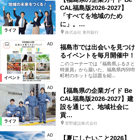
CAL福島版2026-2027】
「すべてを地域のため
に」。…
ライフ
株式会社 東邦銀行
AD
福島市では出会いを見つけ
るイベントを毎月開催中！
このコーナーでは『福島県ふるさと
特派員』から届いた、福島県内59市
町村のホットな話題を紹...
イベント
AD
【福島県の企業ガイド Be
CAL福島版2026-2027】建
設を通じて、地域社会に
貢…
ライフ
菅野建設株式会社
AD
【夏にしたいこと2026】