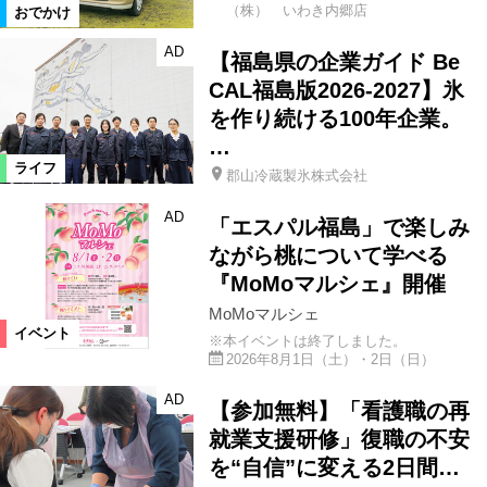
（株） いわき内郷店
おでかけ
AD
【福島県の企業ガイド Be
CAL福島版2026-2027】氷
を作り続ける100年企業。
…
ライフ
郡山冷蔵製氷株式会社
AD
「エスパル福島」で楽しみ
ながら桃について学べる
『MoMoマルシェ』開催
MoMoマルシェ
イベント
※本イベントは終了しました。
2026年8月1日（土）・2日（日）
AD
【参加無料】「看護職の再
就業支援研修」復職の不安
を“自信”に変える2日間…