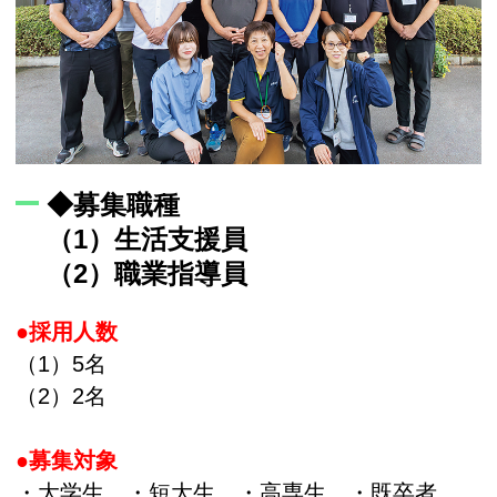
◆募集職種
（1）生活支援員
（2）職業指導員
●採用人数
（1）5名
（2）2名
●募集対象
・大学生 ・短大生 ・高専生 ・既卒者