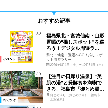
おすすめ記事
AD
福島県北・宮城仙南・山形
置賜の“推しスポット”を巡
ろう！デジタル周遊ラ…
県北・仙南・置賜へGO！推しスポ
ット周遊ラリー
イベント
2026年8月1日（土）〜10月31日（土）
AD
【注目の日帰り温泉】“美
肌の湯”と発酵食を満喫で
きる、福島市『御とめ湯…
御とめ湯り（おとめゆり）［福島市・
土湯温泉］
おでかけ