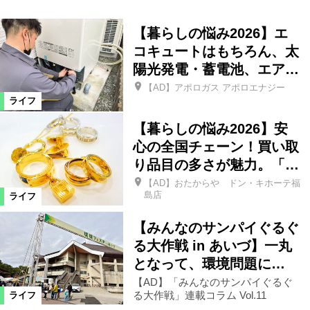
【暮らしの悩み2026】エ
コキュートはもちろん、太
陽光発電・蓄電池、エア…
【AD】アポロガス アポロエナジー
ライフ
【暮らしの悩み2026】安
心の全国チェーン！買い取
り品目の多さが魅力。「…
【AD】おたからや ドン・キホーテ福
島店
ライフ
【みんなのサンパイぐるぐ
る大作戦 in あいづ】一丸
となって、環境問題に…
【AD】「みんなのサンパイぐるぐ
る大作戦」連載コラム Vol.11
ライフ