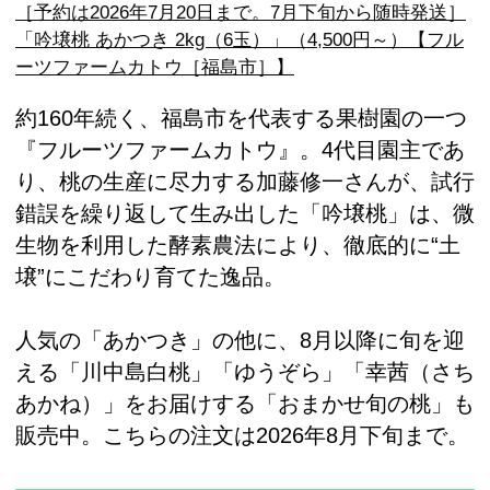
［予約は2026年7月20日まで。7月下旬から随時発送］
「吟壌桃 あかつき 2kg（6玉）」（4,500円～）【フル
ーツファームカトウ［福島市］】
約160年続く、福島市を代表する果樹園の一つ
『フルーツファームカトウ』。4代目園主であ
り、桃の生産に尽力する加藤修一さんが、試行
錯誤を繰り返して生み出した「吟壌桃」は、微
生物を利用した酵素農法により、徹底的に“土
壌”にこだわり育てた逸品。
人気の「あかつき」の他に、8月以降に旬を迎
える「川中島白桃」「ゆうぞら」「幸茜（さち
あかね）」をお届けする「おまかせ旬の桃」も
販売中。こちらの注文は2026年8月下旬まで。