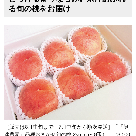
る旬の桃をお届け
［販売は8月中旬まで。7月中旬から順次発送］「『伊
達農園』品種おまかせ旬の桃 2kg（5～8玉）」（3,500