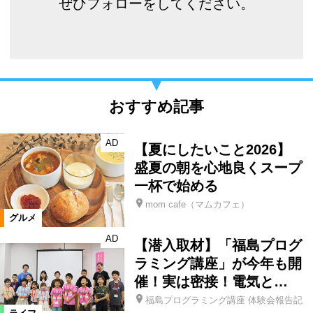
ぜひフォローをしてください。
おすすめ記事
AD
【夏にしたいこと2026】
盛夏の朝を心地良くスープ
一杯で始める
mom cafe（マムカフェ）
グルメ
AD
【潜入取材】「福島プログ
ラミング講座」が今年も開
催！実は密接！電気と…
福島プログラミング講座 体験会報告記