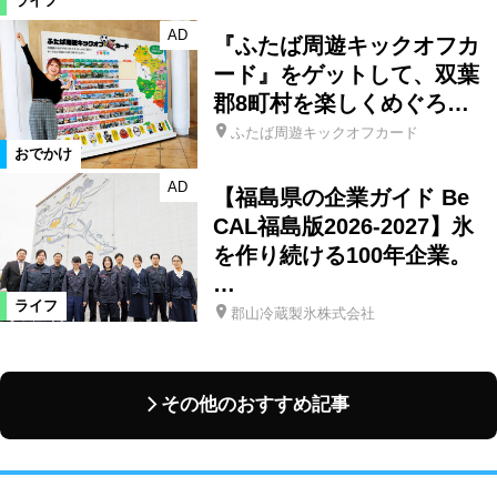
ライフ
AD
『ふたば周遊キックオフカ
ード』をゲットして、双葉
郡8町村を楽しくめぐろ…
ふたば周遊キックオフカード
おでかけ
AD
【福島県の企業ガイド Be
CAL福島版2026-2027】氷
を作り続ける100年企業。
…
ライフ
郡山冷蔵製氷株式会社
その他のおすすめ記事