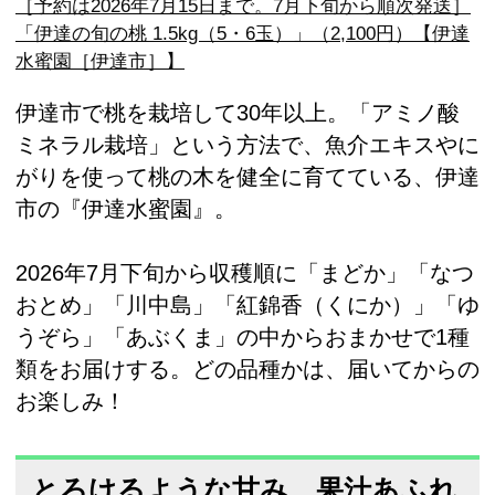
［予約は2026年7月15日まで。7月下旬から順次発送］
「伊達の旬の桃 1.5kg（5・6玉）」（2,100円）【伊達
水蜜園［伊達市］】
伊達市で桃を栽培して30年以上。「アミノ酸
ミネラル栽培」という方法で、魚介エキスやに
がりを使って桃の木を健全に育てている、伊達
市の『伊達水蜜園』。
2026年7月下旬から収穫順に「まどか」「なつ
おとめ」「川中島」「紅錦香（くにか）」「ゆ
うぞら」「あぶくま」の中からおまかせで1種
類をお届けする。どの品種かは、届いてからの
お楽しみ！
とろけるような甘み。果汁あふれ