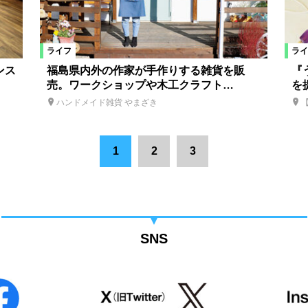
ライフ
ライ
ンス
福島県内外の作家が手作りする雑貨を販
『
売。ワークショップや木工クラフト…
を
ハンドメイド雑貨 やまざき
1
2
3
SNS