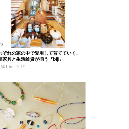
フ
れぞれの家の中で愛用して育てていく、
製家具と生活雑貨が揃う『biji』
AD】biji（ビジ）