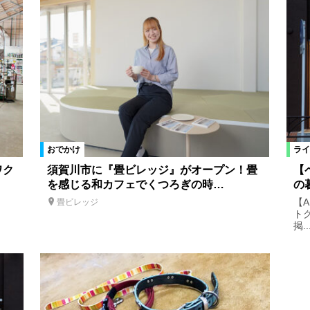
おでかけ
ライ
ワク
須賀川市に『畳ビレッジ』がオープン！畳
【
を感じる和カフェでくつろぎの時…
の
【
畳ビレッジ
ト
掲..