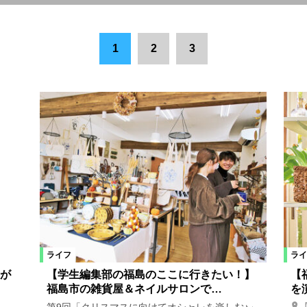
全域
田村市
県中エリア
郡山市
会津若松市
会津エリア
1
2
3
松市
いわき市
双葉町
猪苗代町
桑折町
三春町
喜
本宮市
宮城県
新地町
三島町
西会津町
川俣町
川内村
楢葉町
広野町
国見町
白河市
県南エリア
西郷村
矢祭町
小野町
白石市
山形県
米沢市
仙
ライフ
ライ
リラクゼーション
ヘアサロン・ネイルサロン
買い物
雑貨
』が
【学生編集部の福島のここに行きたい！】
【
福島市の雑貨屋＆ネイルサロンで…
を
ト
スクール
特産品
レシピ
【