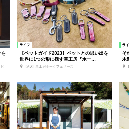
ライフ
ライ
ンを
【ペットガイド2023】ペットとの思い出を
そ
世界に1つの形に残す革工房『ホー…
木
ッピ
【AD】革工房ホークフェザーズ
【