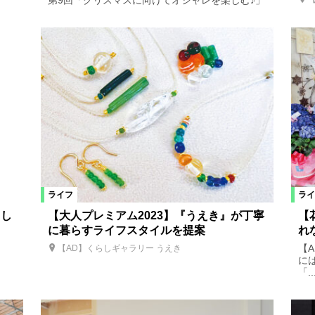
第9回「クリスマスに向けてオシャレを楽しむ♪」
絞り込む
ライフ
ライ
らし
【大人プレミアム2023】『うえき』が丁寧
【
に暮らすライフスタイルを提案
れ
【
【AD】くらしギャラリー うえき
に
「..