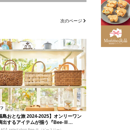
南相馬市
次のページ
多方市
相馬市
会津美里町
飯舘村
湯川村
大玉村
台市
中島村
塙町
フ
ショップ
住宅
病院
福島おとな旅 2024-2025】オンリーワン
演出するアイテムが揃う『Bee-Ⅲ…
AD】select shop Bee-Ⅲ（ビースリー）