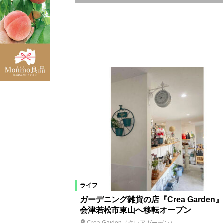
エリア
福島市
県北エリア
福島県
浜通りエリア
伊達市
二本
天栄村
須賀川市
浪江町
葛尾村
大熊町
富岡町
昭和村
南会津町
東京都
福島市郊外
カテゴリ
ライフ
ファッション
ビューティ
ガーデニング雑貨の店『Crea Garden
会津若松市東山へ移転オープン
車
生活
その他
イベン
Crea Garden（クレアガーデン）