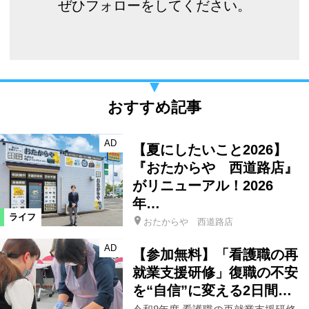
ぜひフォローをしてください。
おすすめ記事
AD
【夏にしたいこと2026】
『おたからや 西道路店』
がリニューアル！2026
年…
ライフ
おたからや 西道路店
AD
【参加無料】「看護職の再
就業支援研修」復職の不安
を“自信”に変える2日間…