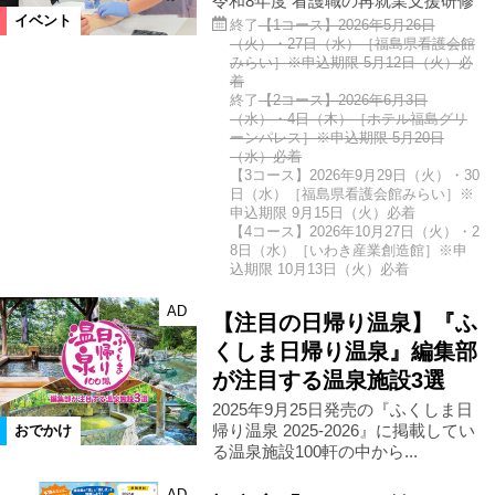
令和8年度 看護職の再就業支援研修
イベント
終了
【1コース】2026年5月26日
（火）・27日（水）［福島県看護会館
みらい］※申込期限 5月12日（火）必
着
終了
【2コース】2026年6月3日
（水）・4日（木）［ホテル福島グリ
ーンパレス］※申込期限 5月20日
（水）必着
【3コース】2026年9月29日（火）・30
日（水）［福島県看護会館みらい］※
申込期限 9月15日（火）必着
【4コース】2026年10月27日（火）・2
8日（水）［いわき産業創造館］※申
込期限 10月13日（火）必着
AD
【注目の日帰り温泉】『ふ
くしま日帰り温泉』編集部
が注目する温泉施設3選
2025年9月25日発売の『ふくしま日
帰り温泉 2025-2026』に掲載してい
おでかけ
る温泉施設100軒の中から...
AD