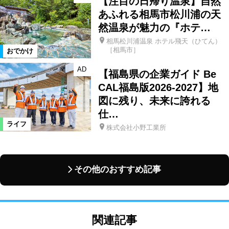
【注目の日帰り温泉】自然
あふれる相馬市松川浦の天
然温泉が魅力の『ホテ…
相馬松川浦温泉 ホテル飛天（ひてん）
［相馬市］
おでかけ
AD
【福島県の企業ガイド Be
CAL福島版2026-2027】地
図に残り、未来に誇れる
仕…
ライフ
株式会社小野工業所
その他のおすすめ記事
関連記事