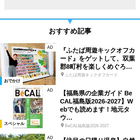
おすすめ記事
AD
『ふたば周遊キックオフカ
ード』をゲットして、双葉
郡8町村を楽しくめぐろ…
ふたば周遊キックオフカード
おでかけ
AD
【福島県の企業ガイド Be
CAL福島版2026-2027】W
ebでも読めます！地元タ
ウ…
スペシャル
BeCAL福島版2026-2027
AD