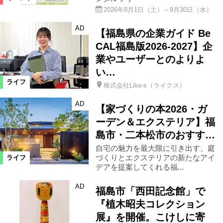
2026年8月1日（土）～9月30日（水）
AD
【福島県の企業ガイド Be
CAL福島版2026-2027】企
業やユーザーとのよりよ
い…
ライフ
株式会社Like-s（ライクス）
AD
【家づくりの本2026・ガ
ーデン＆エクステリア】福
島市・二本松市のおすす…
自宅の魅力を最大限に引き出す、庭
づくりとエクステリアの新たなアイ
ライフ
デアを提案してくれる福...
AD
福島市「西田記念館」で
『植木昭夫コレクション
展』を開催。こけしに寄