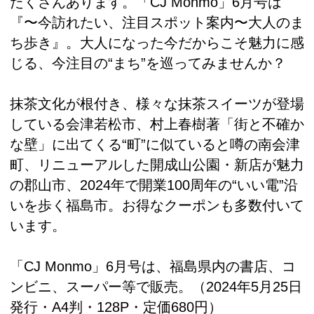
たくさんあります。「CJ Monmo」6月号は
『〜今訪れたい、注目スポット案内〜大人のま
ち歩き』。大人になった今だからこそ魅力に感
じる、今注目の“まち”を巡ってみませんか？
抹茶文化が根付き、様々な抹茶スイーツが登場
している会津若松市、村上春樹著「街と不確か
な壁」に出てくる“町”に似ていると噂の南会津
町、リニューアルした開成山公園・新店が魅力
の郡山市、2024年で開業100周年の“いい電”沿
いを歩く福島市。お得なクーポンも多数付いて
います。
「CJ Monmo」6月号は、福島県内の書店、コ
ンビニ、スーパー等で販売。（2024年5月25日
発行・A4判・128P・定価680円）