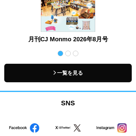
月号
月刊CJ Monmo 2026年8月号
月
一覧を見る
SNS