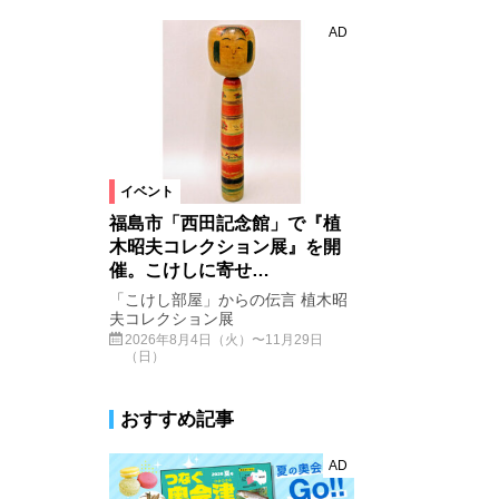
AD
イベント
福島市「西田記念館」で『植
木昭夫コレクション展』を開
催。こけしに寄せ…
「こけし部屋」からの伝言 植木昭
夫コレクション展
2026年8月4日（火）〜11月29日
（日）
おすすめ記事
AD