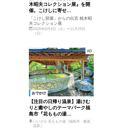
木昭夫コレクション展』を開
催。こけしに寄せ…
「こけし部屋」からの伝言 植木昭
夫コレクション展
2026年8月4日（火）〜11月29日
（日）
AD
おでかけ
【注目の日帰り温泉】湯けむ
りと癒やしのテーマパーク福
島市『花ももの湯…
いいざか 花ももの湯［福島市・飯坂
温泉］