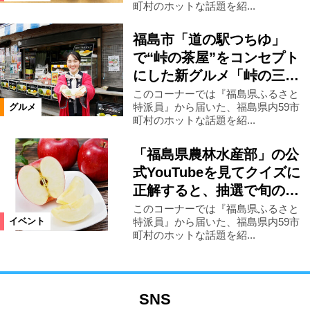
町村のホットな話題を紹...
福島市「道の駅つちゆ」
で“峠の茶屋”をコンセプト
にした新グルメ「峠の三…
このコーナーでは『福島県ふるさと
特派員』から届いた、福島県内59市
グルメ
町村のホットな話題を紹...
「福島県農林水産部」の公
式YouTubeを見てクイズに
正解すると、抽選で旬の…
このコーナーでは『福島県ふるさと
特派員』から届いた、福島県内59市
イベント
町村のホットな話題を紹...
SNS