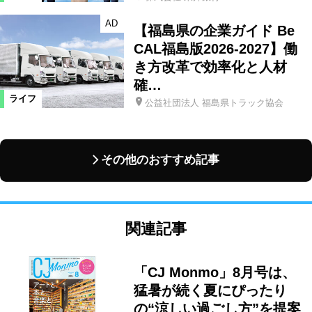
AD
【福島県の企業ガイド Be
CAL福島版2026-2027】働
き方改革で効率化と人材
確…
ライフ
公益社団法人 福島県トラック協会
その他のおすすめ記事
関連記事
「CJ Monmo」8月号は、
猛暑が続く夏にぴったり
の“涼しい過ごし方”を提案