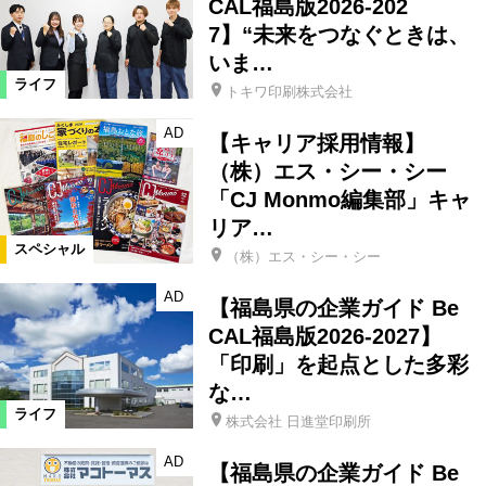
CAL福島版2026-202
7】“未来をつなぐときは、
いま…
ライフ
トキワ印刷株式会社
AD
【キャリア採用情報】
（株）エス・シー・シー
「CJ Monmo編集部」キャ
リア…
スペシャル
（株）エス・シー・シー
AD
【福島県の企業ガイド Be
CAL福島版2026-2027】
「印刷」を起点とした多彩
な…
ライフ
株式会社 日進堂印刷所
AD
【福島県の企業ガイド Be