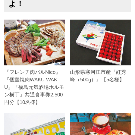
よ！
『フレンチ肉バルNico』
山形県寒河江市産『紅秀
『個室焼肉WAKU WAK
峰（500g）』【5名様】
U』『福島元気酒場ホルモ
ン横丁』共通食事券2,500
円分【10名様】