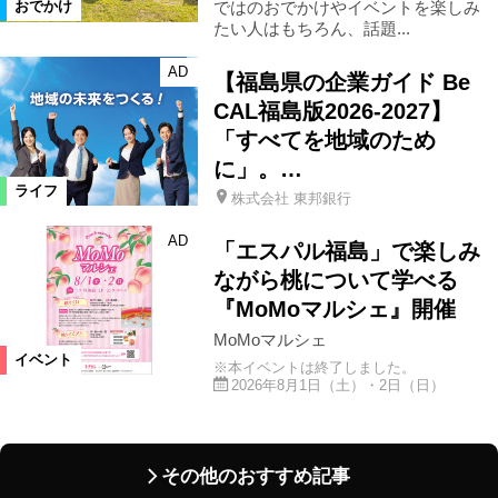
ではのおでかけやイベントを楽しみ
おでかけ
たい人はもちろん、話題...
AD
【福島県の企業ガイド Be
CAL福島版2026-2027】
「すべてを地域のため
に」。…
ライフ
株式会社 東邦銀行
AD
「エスパル福島」で楽しみ
ながら桃について学べる
『MoMoマルシェ』開催
MoMoマルシェ
イベント
※本イベントは終了しました。
2026年8月1日（土）・2日（日）
その他のおすすめ記事