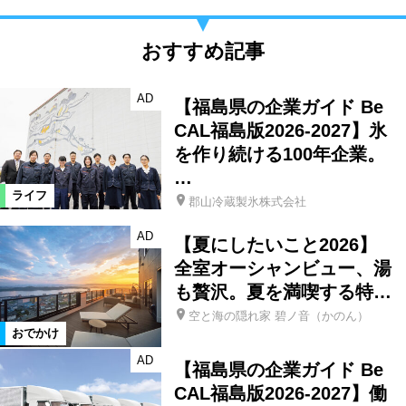
おすすめ記事
AD
【福島県の企業ガイド Be
CAL福島版2026-2027】氷
を作り続ける100年企業。
…
ライフ
郡山冷蔵製氷株式会社
AD
【夏にしたいこと2026】
全室オーシャンビュー、湯
も贅沢。夏を満喫する特…
空と海の隠れ家 碧ノ音（かのん）
おでかけ
AD
【福島県の企業ガイド Be
CAL福島版2026-2027】働